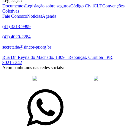
Legislação
Documentos
Legislação sobre seguros
Código Civil
CLT
Convenções
Coletivas
Fale Conosco
Notícias
Agenda
(41) 3213-9999
(41) 4020-2284
secretaria@sincor-pr.org.br
Rua Dr. Reynaldo Machado, 1309 - Rebouças, Curitiba - PR,
80215-242
Acompanhe-nos nas redes sociais:
desenvolvido com
por Agência de Marketing Digital
Sincor-PR ©
2026