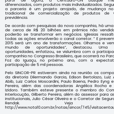
partir de agora, a Centauro-ON busque me
diferenciados, com produtos mais individualizados. Segu
a parceria é um projeto arrojado, de mudança n
tradicional de comercialização de produtos de 
previdência.
De acordo com pesquisas da nova companhia, há uma
de cerca de R$ 20 bilhões em prêmios não vendid
poderão se transformar em negócios. Iglesias ressal
todas as ações envolverão o canal corretor. ” E preve
2015 será um ano de transformações. Olhamos e v
mundo de oportunidades”, destacou. Uma 
oportunidades, enfatizou, se vislumbra com a particip
companhia no Congresso Brasileiro, que ocorrerá no Par
Foz do Iguaçu, no próximo ano, com a expectat
participação de 5 mil pessoas.
Pelo SINCOR-PR estiveram ainda na reunião os comp
da diretoria Dilermando Garcia, Edison Bertolazo, Luiz 
Abib, Luiz Carlos Moscardini, Paulo Baena, Pedro Eyng e
Pereira, além das coordenadoras Angélica Rocha e 
Izidoro. Também esteve presente o membro do Com
Interlocução, Gilberto Pereira, além do assessor para a
institucionais, Julio César Oliveira e o Corretor de Segu
Rendak. Veja fo
http://www.nota10.com.br/notas/sincor/745/visitacentau