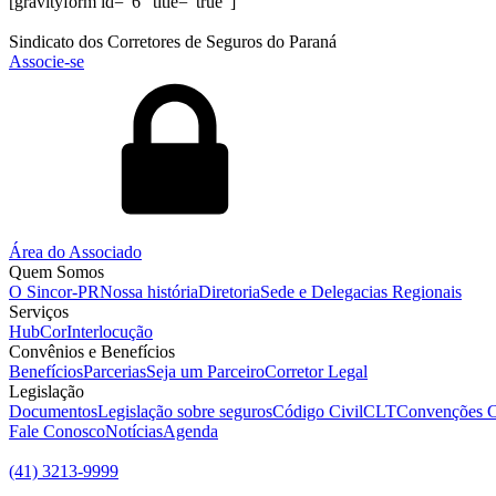
[gravityform id="6" title="true"]
Sindicato dos Corretores de Seguros do Paraná
Associe-se
Área do Associado
Quem Somos
O Sincor-PR
Nossa história
Diretoria
Sede e Delegacias Regionais
Serviços
HubCor
Interlocução
Convênios e Benefícios
Benefícios
Parcerias
Seja um Parceiro
Corretor Legal
Legislação
Documentos
Legislação sobre seguros
Código Civil
CLT
Convenções C
Fale Conosco
Notícias
Agenda
(41) 3213-9999