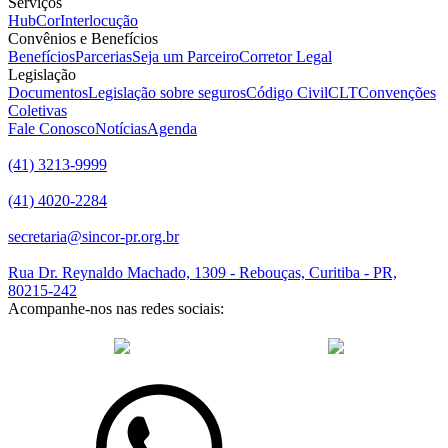
Serviços
HubCor
Interlocução
Convênios e Benefícios
Benefícios
Parcerias
Seja um Parceiro
Corretor Legal
Legislação
Documentos
Legislação sobre seguros
Código Civil
CLT
Convenções
Coletivas
Fale Conosco
Notícias
Agenda
(41) 3213-9999
(41) 4020-2284
secretaria@sincor-pr.org.br
Rua Dr. Reynaldo Machado, 1309 - Rebouças, Curitiba - PR,
80215-242
Acompanhe-nos nas redes sociais:
desenvolvido com
por Agência de Marketing Digital
Sincor-PR ©
2026