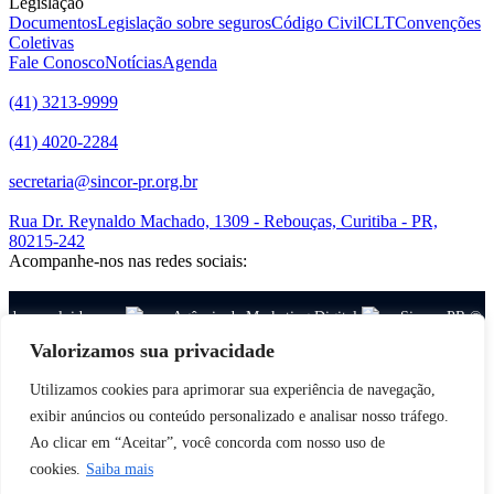
Legislação
Documentos
Legislação sobre seguros
Código Civil
CLT
Convenções
Coletivas
Fale Conosco
Notícias
Agenda
(41) 3213-9999
(41) 4020-2284
secretaria@sincor-pr.org.br
Rua Dr. Reynaldo Machado, 1309 - Rebouças, Curitiba - PR,
80215-242
Acompanhe-nos nas redes sociais:
desenvolvido com
por Agência de Marketing Digital
Sincor-PR ©
2026
Valorizamos sua privacidade
Utilizamos cookies para aprimorar sua experiência de navegação,
exibir anúncios ou conteúdo personalizado e analisar nosso tráfego.
Ao clicar em “Aceitar”, você concorda com nosso uso de
cookies.
Saiba mais