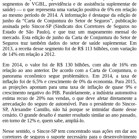
segmentos de VGBL, previdência e de assistência suplementar de
saúde) — o que representa uma variação positiva de 6% em relação
ao mesmo período de 2014. A informação é destaque da edição de
junho da “Carta de Conjuntura do Setor de Seguros”, publicação
assinada pelo Sincor-SP (Sindicato dos Corretores de Seguros no
Estado de São Paulo), e que traz um mapeamento mensal do
mercado. Esta edição de junho da Carta de Conjuntura do Setor de
Seguros traz também dados do setor de saúde suplementar. Em
2013, a receita desse segmento foi de R$ 113 bilhões, com variação
de 14% em relação a 2012.
Em 2014, o valor foi de R$ 130 bilhões, com alta de 16% em
relação ao ano anterior. De acordo com a Carta de Conjuntura, o
panorama econômico segue problemático. Em 2014, a taxa de
inflação foi de 6,5% e crescimento de 0% da economia. Para 2015,
as projeções apontam para uma taxa de inflação de quase 9% e
crescimento negativo do PIB. Paralelamente, a indústria automotiva
estima recuo de 20% nas vendas, o que deve afetar diretamente a
arrecadação do seguro de automóvel. Para o presidente do Sincor-
SP, Alexandre Camillo, não há porque se intimidar diante desse
cenário. O grande desafio é manter resultado similar ao ano passado,
em torno de 12% e, quem sabe, ampliá-lo.
Nesse sentido, o Sincor-SP tem concentrado suas ações em dar aos
corretores de seguros o suporte necessário para o desenvolvimento