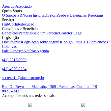
Área do Associado
Quem Somos
O Sincor-PR
Nossa história
Diretoria
Sede e Delegacias Regionais
Serviços
HubCor
Interlocução
Convênios e Benefícios
Benefícios
Parcerias
Seja um Parceiro
Corretor Legal
Legislação
Documentos
Legislação sobre seguros
Código Civil
CLT
Convenções
Coletivas
Fale Conosco
Notícias
Agenda
(41) 3213-9999
(41) 4020-2284
secretaria@sincor-pr.org.br
Rua Dr. Reynaldo Machado, 1309 - Rebouças, Curitiba - PR,
80215-242
Acompanhe-nos nas redes sociais:
desenvolvido com
por Agência de Marketing Digital
Sincor-PR ©
2026