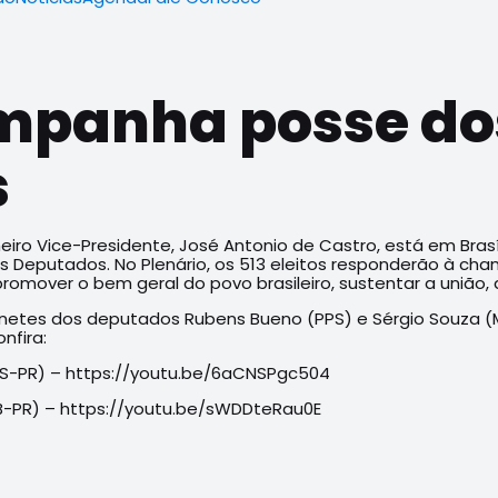
mpanha posse do
s
eiro Vice-Presidente, José Antonio de Castro, está em Bras
os Deputados. No Plenário, os 513 eleitos responderão à c
promover o bem geral do povo brasileiro, sustentar a união, 
binetes dos deputados Rubens Bueno (PPS) e Sérgio Souza (
nfira:
S-PR) – https://youtu.be/6aCNSPgc504
B-PR) – https://youtu.be/sWDDteRau0E