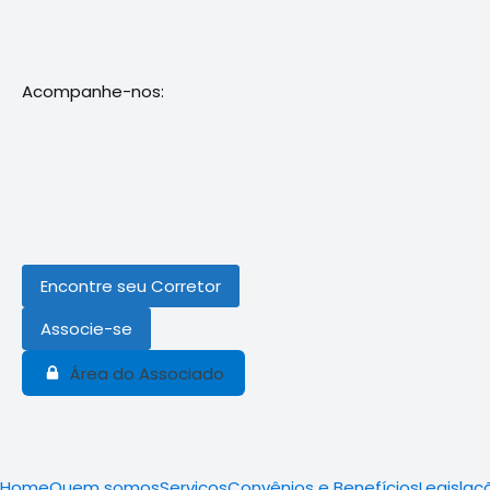
Acompanhe-nos:
Encontre seu Corretor
Associe-se
Área do Associado
Home
Quem somos
Serviços
Convênios e Benefícios
Legislaç