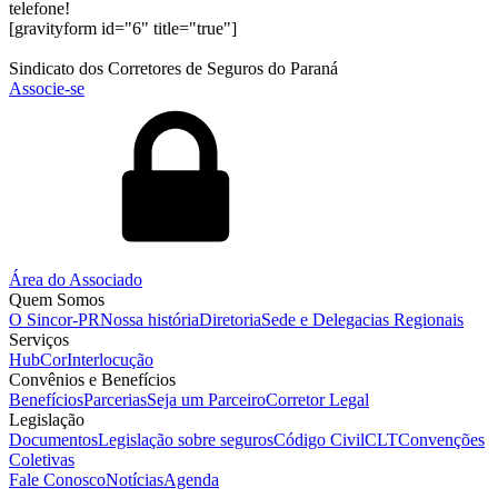
telefone!
[gravityform id="6" title="true"]
Sindicato dos Corretores de Seguros do Paraná
Associe-se
Área do Associado
Quem Somos
O Sincor-PR
Nossa história
Diretoria
Sede e Delegacias Regionais
Serviços
HubCor
Interlocução
Convênios e Benefícios
Benefícios
Parcerias
Seja um Parceiro
Corretor Legal
Legislação
Documentos
Legislação sobre seguros
Código Civil
CLT
Convenções
Coletivas
Fale Conosco
Notícias
Agenda