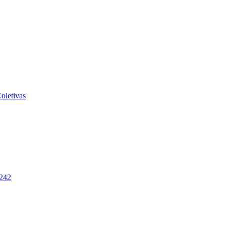
oletivas
-242
2026