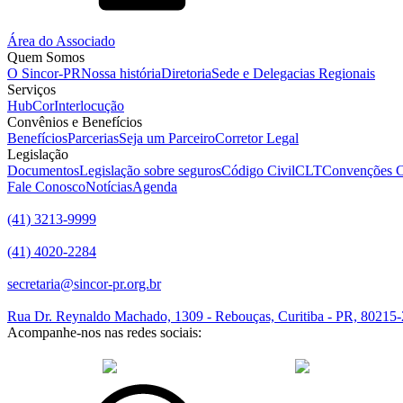
Área do Associado
Quem Somos
O Sincor-PR
Nossa história
Diretoria
Sede e Delegacias Regionais
Serviços
HubCor
Interlocução
Convênios e Benefícios
Benefícios
Parcerias
Seja um Parceiro
Corretor Legal
Legislação
Documentos
Legislação sobre seguros
Código Civil
CLT
Convenções C
Fale Conosco
Notícias
Agenda
(41) 3213-9999
(41) 4020-2284
secretaria@sincor-pr.org.br
Rua Dr. Reynaldo Machado, 1309 - Rebouças, Curitiba - PR, 80215
Acompanhe-nos nas redes sociais:
desenvolvido com
por Agência de Marketing Digital
Sincor-PR © 