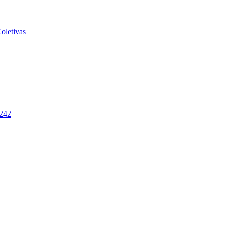
oletivas
-242
2026