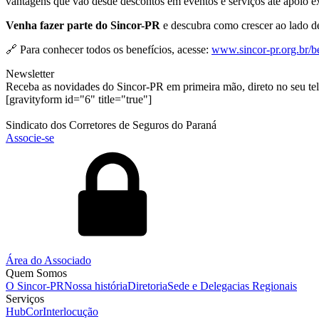
vantagens que vão desde descontos em eventos e serviços até apoio ex
Venha fazer parte do Sincor-PR
e descubra como crescer ao lado de
🔗 Para conhecer todos os benefícios, acesse:
www.sincor-pr.org.br/be
Newsletter
Receba as novidades do Sincor-PR em primeira mão, direto no seu te
[gravityform id="6" title="true"]
Sindicato dos Corretores de Seguros do Paraná
Associe-se
Área do Associado
Quem Somos
O Sincor-PR
Nossa história
Diretoria
Sede e Delegacias Regionais
Serviços
HubCor
Interlocução