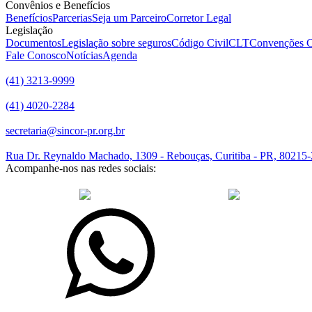
Convênios e Benefícios
Benefícios
Parcerias
Seja um Parceiro
Corretor Legal
Legislação
Documentos
Legislação sobre seguros
Código Civil
CLT
Convenções C
Fale Conosco
Notícias
Agenda
(41) 3213-9999
(41) 4020-2284
secretaria@sincor-pr.org.br
Rua Dr. Reynaldo Machado, 1309 - Rebouças, Curitiba - PR, 80215
Acompanhe-nos nas redes sociais:
desenvolvido com
por Agência de Marketing Digital
Sincor-PR © 