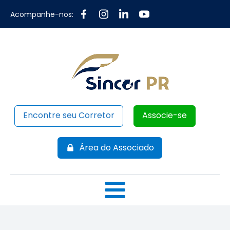
Acompanhe-nos:
Encontre seu Corretor
Associe-se
Área do Associado