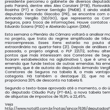
presidente percorreu o gabinete de diversos deputado
pelo Paraná, dentre eles Alex Canziani (PTB), Florisvaldo 
Rosinha (PT) e Osmar Serráglio (PMDB). E ainda viabi
deputado Fernando Giacobo (PR), se encontre com 
Armando Vergílio (SD/GO), que representa os Cor
Seguros, para troca de informações. Houve contatos
Eduardo Sciarra (PSD) e Abelardo Lupion (DEM).
Esta semana o Plenário da Câmara voltará a analisar m
no projeto, que trata do regime simplificado de trib
microempresas. Esses itens estarão na pauta 
extraordinária na quarta-feira (21). Depois de análise
passada, o projeto original, o PLP 221/12, sofreu alt
pontos que mais interessam aos Corretores de Seg
ficaram estabelecidos na aglutinativa 1, que é uma 
emenda que funde textos de outras emendas. Na eme
exemplo, que é de autoria do deputado Armando Vergílio
Corretores de Seguros na tabela III, a mais vantaj
categoria. Há também o destaque 22, que na 
proporciona 20% de desconto na tabela 6.
Segundo o texto-base aprovado até o momento, o do úl
do deputado Cláudio Puty (PT-BA), a nova tabela tem
de alíquotas de impostos de 16,9% a 22,45%.
Veja fot
http://www.nota10.com.br/notas/sincor/636/deputadosf