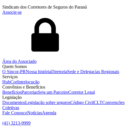
Sindicato dos Corretores de Seguros do Paraná
Associe-se
Área do Associado
Quem Somos
O Sincor-PR
Nossa história
Diretoria
Sede e Delegacias Regionais
Serviços
HubCor
Interlocução
Convênios e Benefícios
Benefícios
Parcerias
Seja um Parceiro
Corretor Legal
Legislação
Documentos
Legislação sobre seguros
Código Civil
CLT
Convenções
Coletivas
Fale Conosco
Notícias
Agenda
(41) 3213-9999