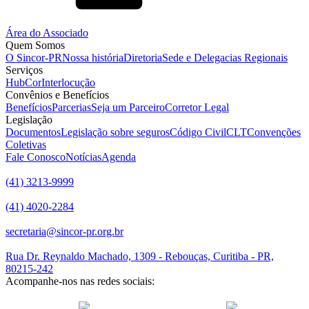
Área do Associado
Quem Somos
O Sincor-PR
Nossa história
Diretoria
Sede e Delegacias Regionais
Serviços
HubCor
Interlocução
Convênios e Benefícios
Benefícios
Parcerias
Seja um Parceiro
Corretor Legal
Legislação
Documentos
Legislação sobre seguros
Código Civil
CLT
Convenções
Coletivas
Fale Conosco
Notícias
Agenda
(41) 3213-9999
(41) 4020-2284
secretaria@sincor-pr.org.br
Rua Dr. Reynaldo Machado, 1309 - Rebouças, Curitiba - PR,
80215-242
Acompanhe-nos nas redes sociais:
desenvolvido com
por Agência de Marketing Digital
Sincor-PR ©