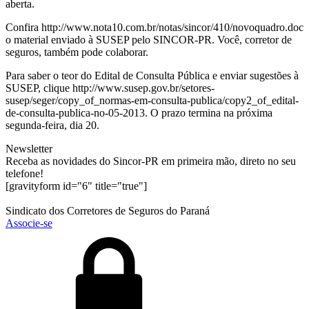
aberta.
Confira http://www.nota10.com.br/notas/sincor/410/novoquadro.doc
o material enviado à SUSEP pelo SINCOR-PR. Você, corretor de
seguros, também pode colaborar.
Para saber o teor do Edital de Consulta Pública e enviar sugestões à
SUSEP, clique http://www.susep.gov.br/setores-
susep/seger/copy_of_normas-em-consulta-publica/copy2_of_edital-
de-consulta-publica-no-05-2013. O prazo termina na próxima
segunda-feira, dia 20.
Newsletter
Receba as novidades do Sincor-PR em primeira mão, direto no seu
telefone!
[gravityform id="6" title="true"]
Sindicato dos Corretores de Seguros do Paraná
Associe-se