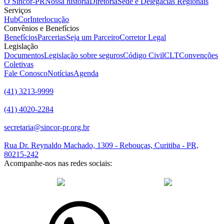
O Sincor-PR
Nossa história
Diretoria
Sede e Delegacias Regionais
Serviços
HubCor
Interlocução
Convênios e Benefícios
Benefícios
Parcerias
Seja um Parceiro
Corretor Legal
Legislação
Documentos
Legislação sobre seguros
Código Civil
CLT
Convenções
Coletivas
Fale Conosco
Notícias
Agenda
(41) 3213-9999
(41) 4020-2284
secretaria@sincor-pr.org.br
Rua Dr. Reynaldo Machado, 1309 - Rebouças, Curitiba - PR,
80215-242
Acompanhe-nos nas redes sociais:
desenvolvido com
por Agência de Marketing Digital
Sincor-PR ©
2026