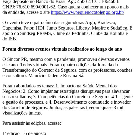
Faça depósito no Banco do Brasil Ag.: 4500-4 CC: 106460-6
CNPJ: 76.610.690/0001-62. Caso queira conhecer um pouco mais
da entidade, acesse o site
https://www.pequenocotolengo.org.br/
O evento teve o patrocínio das seguradoras Argo, Bradesco,
Capemisa, Fator, HDI, Junto Seguros, Liberty, Mapfre e SudaSeg. E
apoio do Sindseg-PR/MS, Clube da Pedrinha, Clube da Bolinha e
do ISB.
Foram diversos eventos virtuais realizados ao longo do ano
O Sincor-PR, mesmo com a pandemia, promoveu diversos eventos
este ano. Todos virtuais. Foram quatro edições da Jornada da
Transformação do Corretor de Seguros, com os professores, coaches
e consultores Maurício Tadeu e Rosana Sá.
Foram abordados os temas: 1. Impacto na Saúde Mental dos
Negócios; 2. Como implantar estratégias disruptivas para alavancar
seus resultados; 3. Competências do Corretor de Seguros 4.1 – gente
e gestão de processos, e 4. Desenvolvimento continuado e inovador
do Corretor de Seguros. Juntos, as palestras tiveram quase 3 mil
visualizações únicas.
Para assistir às edições, acesse:
1ª edição – 6 de agosto