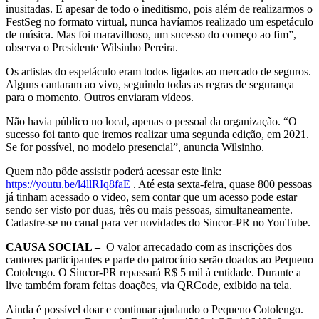
inusitadas. E apesar de todo o ineditismo, pois além de realizarmos o
FestSeg no formato virtual, nunca havíamos realizado um espetáculo
de música. Mas foi maravilhoso, um sucesso do começo ao fim”,
observa o Presidente Wilsinho Pereira.
Os artistas do espetáculo eram todos ligados ao mercado de seguros.
Alguns cantaram ao vivo, seguindo todas as regras de segurança
para o momento. Outros enviaram vídeos.
Não havia público no local, apenas o pessoal da organização. “O
sucesso foi tanto que iremos realizar uma segunda edição, em 2021.
Se for possível, no modelo presencial”, anuncia Wilsinho.
Quem não pôde assistir poderá acessar este link:
https://youtu.be/l4llRIq8faE
. Até esta sexta-feira, quase 800 pessoas
já tinham acessado o video, sem contar que um acesso pode estar
sendo ser visto por duas, três ou mais pessoas, simultaneamente.
Cadastre-se no canal para ver novidades do Sincor-PR no YouTube.
CAUSA SOCIAL –
O valor arrecadado com as inscrições dos
cantores participantes e parte do patrocínio serão doados ao Pequeno
Cotolengo. O Sincor-PR repassará R$ 5 mil à entidade. Durante a
live também foram feitas doações, via QRCode, exibido na tela.
Ainda é possível doar e continuar ajudando o Pequeno Cotolengo.