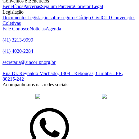
Convênios e Benefícios
Benefícios
Parcerias
Seja um Parceiro
Corretor Legal
Legislação
Documentos
Legislação sobre seguros
Código Civil
CLT
Convenções
Coletivas
Fale Conosco
Notícias
Agenda
(41) 3213-9999
(41) 4020-2284
secretaria@sincor-pr.org.br
Rua Dr. Reynaldo Machado, 1309 - Rebouças, Curitiba - PR,
80215-242
Acompanhe-nos nas redes sociais:
desenvolvido com
por Agência de Marketing Digital
Sincor-PR ©
2026