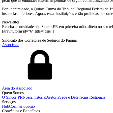
pedir que as entidades fossem impedidas de seguir comercializando os
Por unanimidade, a Quinta Turma do Tribunal Regional Federal da 1ª
instâncias inferiores. Agora, essas instituições estão proibidas de com
Newsletter
Receba as novidades do Sincor-PR em primeira mão, direto no seu te
[gravityform id="6" title="true"]
Sindicato dos Corretores de Seguros do Paraná
Associe-se
Área do Associado
Quem Somos
O Sincor-PR
Nossa história
Diretoria
Sede e Delegacias Regionais
Serviços
HubCor
Interlocução
Convênios e Benefícios