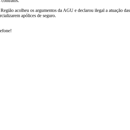
 contratos.
 Região acolheu os argumentos da AGU e declarou ilegal a atuação das
ercializarem apólices de seguro.
lefone!