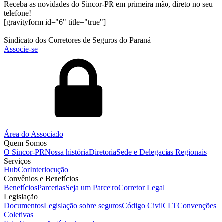
Receba as novidades do Sincor-PR em primeira mão, direto no seu
telefone!
[gravityform id="6" title="true"]
Sindicato dos Corretores de Seguros do Paraná
Associe-se
Área do Associado
Quem Somos
O Sincor-PR
Nossa história
Diretoria
Sede e Delegacias Regionais
Serviços
HubCor
Interlocução
Convênios e Benefícios
Benefícios
Parcerias
Seja um Parceiro
Corretor Legal
Legislação
Documentos
Legislação sobre seguros
Código Civil
CLT
Convenções
Coletivas