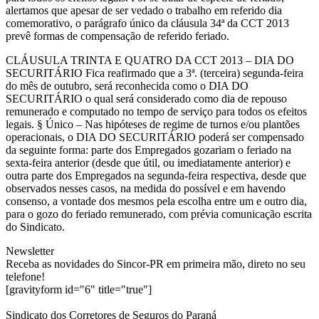
alertamos que apesar de ser vedado o trabalho em referido dia
comemorativo, o parágrafo único da cláusula 34ª da CCT 2013
prevê formas de compensação de referido feriado.
CLÁUSULA TRINTA E QUATRO DA CCT 2013 – DIA DO
SECURITÁRIO Fica reafirmado que a 3ª. (terceira) segunda-feira
do mês de outubro, será reconhecida como o DIA DO
SECURITÁRIO o qual será considerado como dia de repouso
remunerado e computado no tempo de serviço para todos os efeitos
legais. § Único – Nas hipóteses de regime de turnos e/ou plantões
operacionais, o DIA DO SECURITÁRIO poderá ser compensado
da seguinte forma: parte dos Empregados gozariam o feriado na
sexta-feira anterior (desde que útil, ou imediatamente anterior) e
outra parte dos Empregados na segunda-feira respectiva, desde que
observados nesses casos, na medida do possível e em havendo
consenso, a vontade dos mesmos pela escolha entre um e outro dia,
para o gozo do feriado remunerado, com prévia comunicação escrita
do Sindicato.
Newsletter
Receba as novidades do Sincor-PR em primeira mão, direto no seu
telefone!
[gravityform id="6" title="true"]
Sindicato dos Corretores de Seguros do Paraná