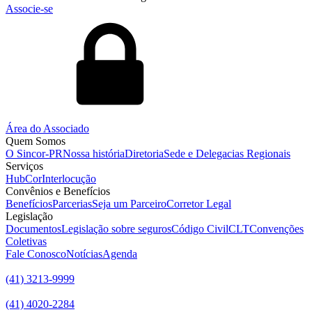
Associe-se
Área do Associado
Quem Somos
O Sincor-PR
Nossa história
Diretoria
Sede e Delegacias Regionais
Serviços
HubCor
Interlocução
Convênios e Benefícios
Benefícios
Parcerias
Seja um Parceiro
Corretor Legal
Legislação
Documentos
Legislação sobre seguros
Código Civil
CLT
Convenções
Coletivas
Fale Conosco
Notícias
Agenda
(41) 3213-9999
(41) 4020-2284