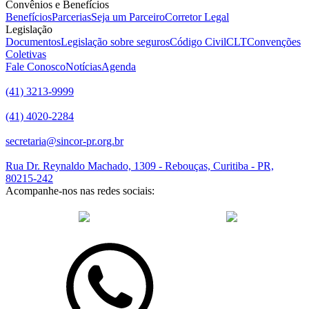
Convênios e Benefícios
Benefícios
Parcerias
Seja um Parceiro
Corretor Legal
Legislação
Documentos
Legislação sobre seguros
Código Civil
CLT
Convenções
Coletivas
Fale Conosco
Notícias
Agenda
(41) 3213-9999
(41) 4020-2284
secretaria@sincor-pr.org.br
Rua Dr. Reynaldo Machado, 1309 - Rebouças, Curitiba - PR,
80215-242
Acompanhe-nos nas redes sociais:
desenvolvido com
por Agência de Marketing Digital
Sincor-PR ©
2026