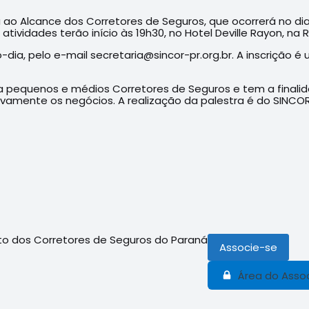
 ao Alcance dos Corretores de Seguros, que ocorrerá no di
tividades terão início às 19h30, no Hotel Deville Rayon, na 
o-dia, pelo e-mail secretaria@sincor-pr.org.br. A inscrição 
ida a pequenos e médios Corretores de Seguros e tem a fina
tivamente os negócios. A realização da palestra é do SINC
to dos Corretores de Seguros do Paraná
Associe-se
Área do Asso