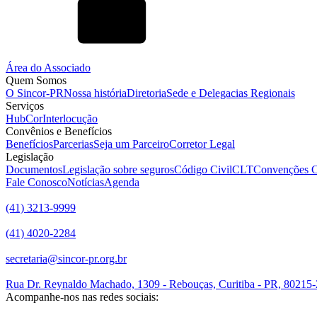
Área do Associado
Quem Somos
O Sincor-PR
Nossa história
Diretoria
Sede e Delegacias Regionais
Serviços
HubCor
Interlocução
Convênios e Benefícios
Benefícios
Parcerias
Seja um Parceiro
Corretor Legal
Legislação
Documentos
Legislação sobre seguros
Código Civil
CLT
Convenções C
Fale Conosco
Notícias
Agenda
(41) 3213-9999
(41) 4020-2284
secretaria@sincor-pr.org.br
Rua Dr. Reynaldo Machado, 1309 - Rebouças, Curitiba - PR, 80215
Acompanhe-nos nas redes sociais: