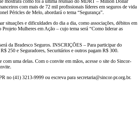
que mostrará como foi a última reunião do MDRT – Million Dollar
nceiros com mais de 72 mil profissionais líderes em seguros de vida
ronel Péricles de Melo, abordará o tema “Segurança”.
r situações e dificuldades do dia a dia, como associações, débitos em
do Projeto Mulheres em Ação – cujo tema será “Como liderar as
o será da Bradesco Seguros. INSCRIÇÕES – Para participar do
$ 250 e Seguradores, Securitários e outros pagam R$ 300.
e com uma delas. Com o convite em mãos, acesse o site do Sincor-
nvite.
PR no (41) 3213-9999 ou escreva para secretaria@sincor-pr.org.br.