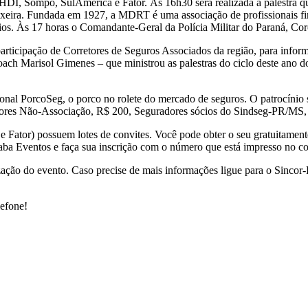
 HDI, Sompo, SulAmérica e Fator. Às 16h30 será realizada a palestra 
eira. Fundada em 1927, a MDRT é uma associação de profissionais fina
órios. Às 17 horas o Comandante-Geral da Polícia Militar do Paraná, Co
ticipação de Corretores de Seguros Associados da região, para informa
oach Marisol Gimenes – que ministrou as palestras do ciclo deste ano 
onal PorcoSeg, o porco no rolete do mercado de seguros. O patrocíni
ores Não-Associação, R$ 200, Seguradores sócios do Sindseg-PR/MS, R
Fator) possuem lotes de convites. Você pode obter o seu gratuitament
aba Eventos e faça sua inscrição com o número que está impresso no co
zação do evento. Caso precise de mais informações ligue para o Sincor-
lefone!