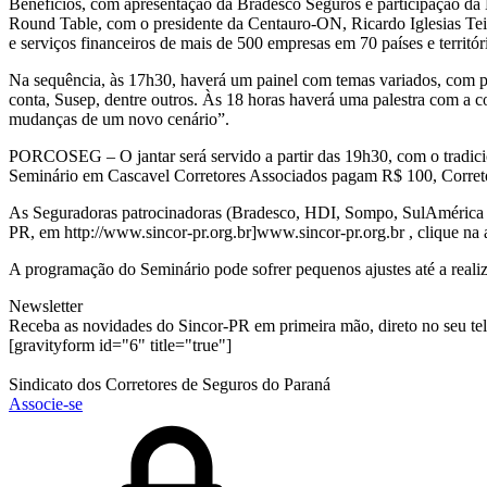
Benefícios, com apresentação da Bradesco Seguros e participação da
Round Table, com o presidente da Centauro-ON, Ricardo Iglesias Teix
e serviços financeiros de mais de 500 empresas em 70 países e territ
Na sequência, às 17h30, haverá um painel com temas variados, com par
conta, Susep, dentre outros. Às 18 horas haverá uma palestra com a c
mudanças de um novo cenário”.
PORCOSEG – O jantar será servido a partir das 19h30, com o tradici
Seminário em Cascavel Corretores Associados pagam R$ 100, Corret
As Seguradoras patrocinadoras (Bradesco, HDI, Sompo, SulAmérica e 
PR, em http://www.sincor-pr.org.br]www.sincor-pr.org.br , clique na 
A programação do Seminário pode sofrer pequenos ajustes até a reali
Newsletter
Receba as novidades do Sincor-PR em primeira mão, direto no seu te
[gravityform id="6" title="true"]
Sindicato dos Corretores de Seguros do Paraná
Associe-se