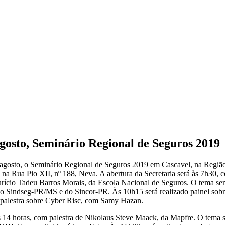
agosto, Seminário Regional de Seguros 2019
de agosto, o Seminário Regional de Seguros 2019 em Cascavel, na Regiã
a Rua Pio XII, nº 188, Neva. A abertura da Secretaria será às 7h30, com
Maurício Tadeu Barros Morais, da Escola Nacional de Seguros. O tema s
, do Sindseg-PR/MS e do Sincor-PR. Às 10h15 será realizado painel so
 palestra sobre Cyber Risc, com Samy Hazan.
s 14 horas, com palestra de Nikolaus Steve Maack, da Mapfre. O tema se