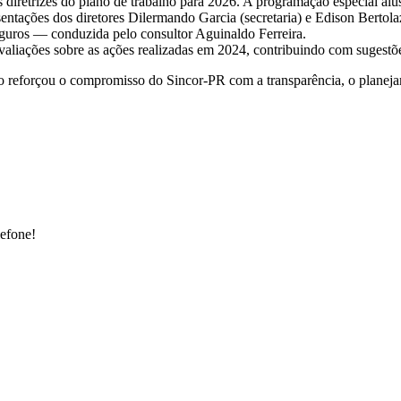
 diretrizes do plano de trabalho para 2026. A programação especial alus
tações dos diretores Dilermando Garcia (secretaria) e Edison Bertola
eguros — conduzida pelo consultor Aguinaldo Ferreira.
liações sobre as ações realizadas em 2024, contribuindo com sugestõe
tro reforçou o compromisso do Sincor-PR com a transparência, o planeja
lefone!