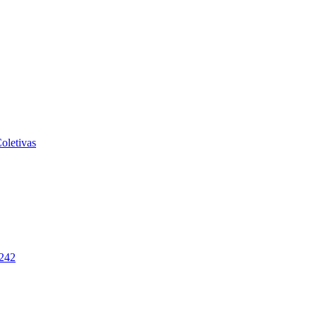
oletivas
-242
2026