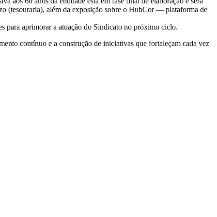
iva aos 60 anos da entidade está em fase final de elaboração e será
zo (tesouraria), além da exposição sobre o HubCor — plataforma de
s para aprimorar a atuação do Sindicato no próximo ciclo.
mento contínuo e a construção de iniciativas que fortaleçam cada vez