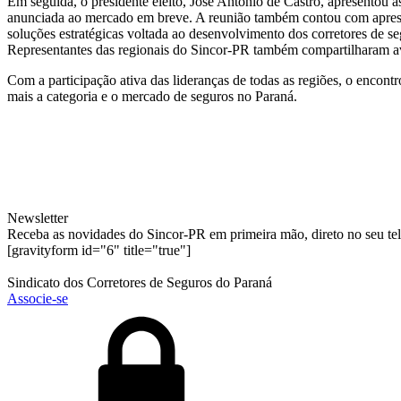
Em seguida, o presidente eleito, José Antonio de Castro, apresentou as
anunciada ao mercado em breve. A reunião também contou com apresen
soluções estratégicas voltada ao desenvolvimento dos corretores de s
Representantes das regionais do Sincor-PR também compartilharam ava
Com a participação ativa das lideranças de todas as regiões, o encon
mais a categoria e o mercado de seguros no Paraná.
Newsletter
Receba as novidades do Sincor-PR em primeira mão, direto no seu te
[gravityform id="6" title="true"]
Sindicato dos Corretores de Seguros do Paraná
Associe-se