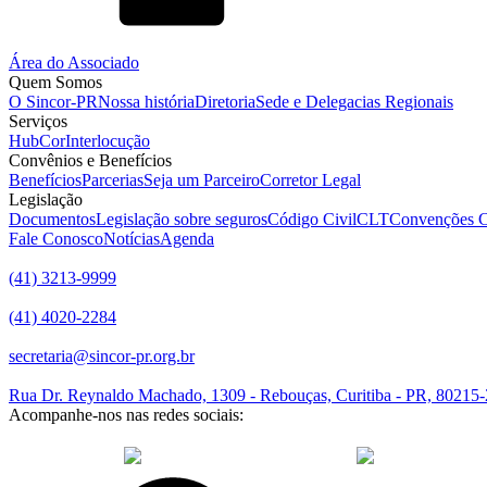
Área do Associado
Quem Somos
O Sincor-PR
Nossa história
Diretoria
Sede e Delegacias Regionais
Serviços
HubCor
Interlocução
Convênios e Benefícios
Benefícios
Parcerias
Seja um Parceiro
Corretor Legal
Legislação
Documentos
Legislação sobre seguros
Código Civil
CLT
Convenções C
Fale Conosco
Notícias
Agenda
(41) 3213-9999
(41) 4020-2284
secretaria@sincor-pr.org.br
Rua Dr. Reynaldo Machado, 1309 - Rebouças, Curitiba - PR, 80215
Acompanhe-nos nas redes sociais:
desenvolvido com
por Agência de Marketing Digital
Sincor-PR © 