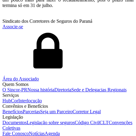
termina só em 31 de julho.
Sindicato dos Corretores de Seguros do Paraná
Associe-se
Área do Associado
Quem Somos
O Sincor-PR
Nossa história
Diretoria
Sede e Delegacias Regionais
Serviços
HubCor
Interlocução
Convênios e Benefícios
Benefícios
Parcerias
Seja um Parceiro
Corretor Legal
Legislação
Documentos
Legislação sobre seguros
Código Civil
CLT
Convenções
Coletivas
Fale Conosco
Notícias
Agenda