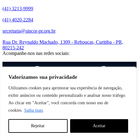
(41) 3213-9999
(41) 4020-2284
secretaria@sincor-pr.org.br
Rua Dr. Reynaldo Machado, 1309 - Rebouças, Curitiba - PR,
80215-242
Acompanhe-nos nas redes sociais:
desenvolvido com
por Agência de Marketing Digital
Sincor-PR ©
2026
Valorizamos sua privacidade
Utilizamos cookies para aprimorar sua experiência de navegação,
exibir anúncios ou conteúdo personalizado e analisar nosso tráfego.
Ao clicar em “Aceitar”, você concorda com nosso uso de
cookies.
Saiba mais
Rejeitar
Aceitar