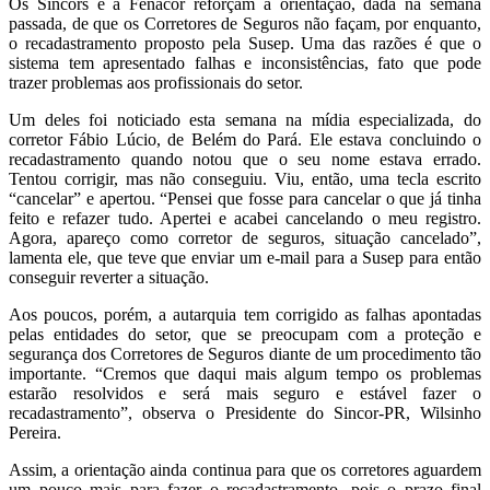
Os Sincors e a Fenacor reforçam a orientação, dada na semana
passada, de que os Corretores de Seguros não façam, por enquanto,
o recadastramento proposto pela Susep. Uma das razões é que o
sistema tem apresentado falhas e inconsistências, fato que pode
trazer problemas aos profissionais do setor.
Um deles foi noticiado esta semana na mídia especializada, do
corretor Fábio Lúcio, de Belém do Pará. Ele estava concluindo o
recadastramento quando notou que o seu nome estava errado.
Tentou corrigir, mas não conseguiu. Viu, então, uma tecla escrito
“cancelar” e apertou. “Pensei que fosse para cancelar o que já tinha
feito e refazer tudo. Apertei e acabei cancelando o meu registro.
Agora, apareço como corretor de seguros, situação cancelado”,
lamenta ele, que teve que enviar um e-mail para a Susep para então
conseguir reverter a situação.
Aos poucos, porém, a autarquia tem corrigido as falhas apontadas
pelas entidades do setor, que se preocupam com a proteção e
segurança dos Corretores de Seguros diante de um procedimento tão
importante. “Cremos que daqui mais algum tempo os problemas
estarão resolvidos e será mais seguro e estável fazer o
recadastramento”, observa o Presidente do Sincor-PR, Wilsinho
Pereira.
Assim, a orientação ainda continua para que os corretores aguardem
um pouco mais para fazer o recadastramento, pois o prazo final