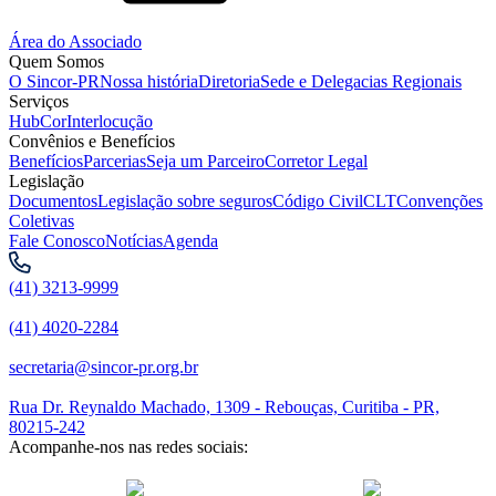
Área do Associado
Quem Somos
O Sincor-PR
Nossa história
Diretoria
Sede e Delegacias Regionais
Serviços
HubCor
Interlocução
Convênios e Benefícios
Benefícios
Parcerias
Seja um Parceiro
Corretor Legal
Legislação
Documentos
Legislação sobre seguros
Código Civil
CLT
Convenções
Coletivas
Fale Conosco
Notícias
Agenda
(41) 3213-9999
(41) 4020-2284
secretaria@sincor-pr.org.br
Rua Dr. Reynaldo Machado, 1309 - Rebouças, Curitiba - PR,
80215-242
Acompanhe-nos nas redes sociais:
desenvolvido com
por Agência de Marketing Digital
Sincor-PR ©