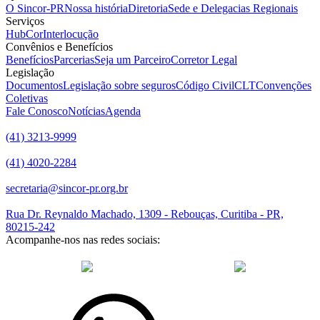
O Sincor-PR
Nossa história
Diretoria
Sede e Delegacias Regionais
Serviços
HubCor
Interlocução
Convênios e Benefícios
Benefícios
Parcerias
Seja um Parceiro
Corretor Legal
Legislação
Documentos
Legislação sobre seguros
Código Civil
CLT
Convenções
Coletivas
Fale Conosco
Notícias
Agenda
(41) 3213-9999
(41) 4020-2284
secretaria@sincor-pr.org.br
Rua Dr. Reynaldo Machado, 1309 - Rebouças, Curitiba - PR,
80215-242
Acompanhe-nos nas redes sociais:
desenvolvido com
por Agência de Marketing Digital
Sincor-PR ©
2026