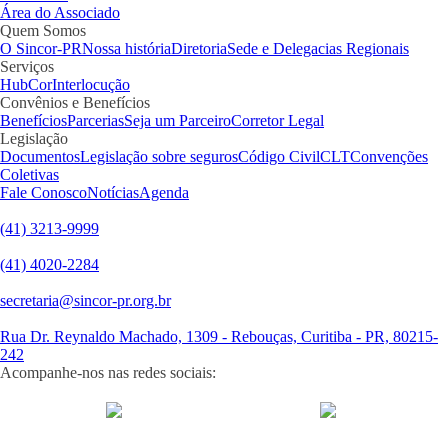
Área do Associado
Quem Somos
O Sincor-PR
Nossa história
Diretoria
Sede e Delegacias Regionais
Serviços
HubCor
Interlocução
Convênios e Benefícios
Benefícios
Parcerias
Seja um Parceiro
Corretor Legal
Legislação
Documentos
Legislação sobre seguros
Código Civil
CLT
Convenções
Coletivas
Fale Conosco
Notícias
Agenda
(41) 3213-9999
(41) 4020-2284
secretaria@sincor-pr.org.br
Rua Dr. Reynaldo Machado, 1309 - Rebouças, Curitiba - PR, 80215-
242
Acompanhe-nos nas redes sociais:
desenvolvido com
por Agência de Marketing Digital
Sincor-PR ©
2026