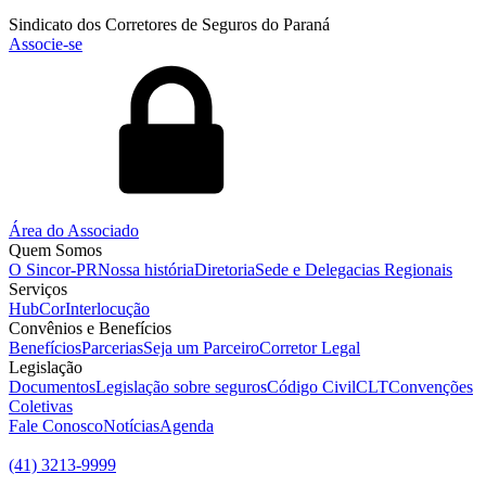
Sindicato dos Corretores de Seguros do Paraná
Associe-se
Área do Associado
Quem Somos
O Sincor-PR
Nossa história
Diretoria
Sede e Delegacias Regionais
Serviços
HubCor
Interlocução
Convênios e Benefícios
Benefícios
Parcerias
Seja um Parceiro
Corretor Legal
Legislação
Documentos
Legislação sobre seguros
Código Civil
CLT
Convenções
Coletivas
Fale Conosco
Notícias
Agenda
(41) 3213-9999