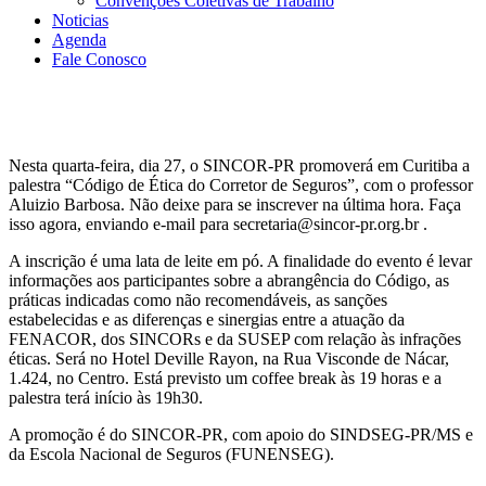
Convenções Coletivas de Trabalho
Noticias
Agenda
Fale Conosco
Nesta quarta-feira, dia 27, o SINCOR-PR promoverá em Curitiba a
palestra “Código de Ética do Corretor de Seguros”, com o professor
Aluizio Barbosa. Não deixe para se inscrever na última hora. Faça
isso agora, enviando e-mail para secretaria@sincor-pr.org.br .
A inscrição é uma lata de leite em pó. A finalidade do evento é levar
informações aos participantes sobre a abrangência do Código, as
práticas indicadas como não recomendáveis, as sanções
estabelecidas e as diferenças e sinergias entre a atuação da
FENACOR, dos SINCORs e da SUSEP com relação às infrações
éticas. Será no Hotel Deville Rayon, na Rua Visconde de Nácar,
1.424, no Centro. Está previsto um coffee break às 19 horas e a
palestra terá início às 19h30.
A promoção é do SINCOR-PR, com apoio do SINDSEG-PR/MS e
da Escola Nacional de Seguros (FUNENSEG).