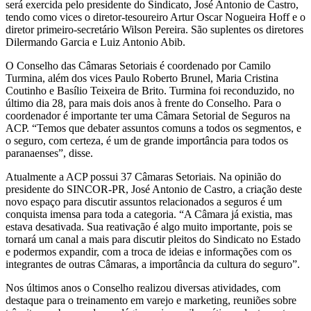
será exercida pelo presidente do Sindicato, José Antonio de Castro,
tendo como vices o diretor-tesoureiro Artur Oscar Nogueira Hoff e o
diretor primeiro-secretário Wilson Pereira. São suplentes os diretores
Dilermando Garcia e Luiz Antonio Abib.
O Conselho das Câmaras Setoriais é coordenado por Camilo
Turmina, além dos vices Paulo Roberto Brunel, Maria Cristina
Coutinho e Basílio Teixeira de Brito. Turmina foi reconduzido, no
último dia 28, para mais dois anos à frente do Conselho. Para o
coordenador é importante ter uma Câmara Setorial de Seguros na
ACP. “Temos que debater assuntos comuns a todos os segmentos, e
o seguro, com certeza, é um de grande importância para todos os
paranaenses”, disse.
Atualmente a ACP possui 37 Câmaras Setoriais. Na opinião do
presidente do SINCOR-PR, José Antonio de Castro, a criação deste
novo espaço para discutir assuntos relacionados a seguros é um
conquista imensa para toda a categoria. “A Câmara já existia, mas
estava desativada. Sua reativação é algo muito importante, pois se
tornará um canal a mais para discutir pleitos do Sindicato no Estado
e podermos expandir, com a troca de ideias e informações com os
integrantes de outras Câmaras, a importância da cultura do seguro”.
Nos últimos anos o Conselho realizou diversas atividades, com
destaque para o treinamento em varejo e marketing, reuniões sobre