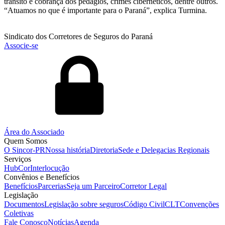
trânsito e cobrança dos pedágios, crimes cibernéticos, dentre outros.
“Atuamos no que é importante para o Paraná”, explica Turmina.
Sindicato dos Corretores de Seguros do Paraná
Associe-se
Área do Associado
Quem Somos
O Sincor-PR
Nossa história
Diretoria
Sede e Delegacias Regionais
Serviços
HubCor
Interlocução
Convênios e Benefícios
Benefícios
Parcerias
Seja um Parceiro
Corretor Legal
Legislação
Documentos
Legislação sobre seguros
Código Civil
CLT
Convenções
Coletivas
Fale Conosco
Notícias
Agenda