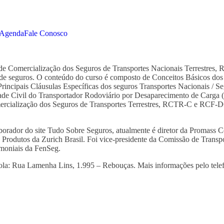
Agenda
Fale Conosco
e Comercialização dos Seguros de Transportes Nacionais Terrestres, 
a de seguros. O conteúdo do curso é composto de Conceitos Básicos dos
Principais Cláusulas Específicas dos seguros Transportes Nacionais / S
de Civil do Transportador Rodoviário por Desaparecimento de Carga (
ialização dos Seguros de Transportes Terrestres, RCTR-C e RCF-DC. A
borador do site Tudo Sobre Seguros, atualmente é diretor da Promass 
odutos da Zurich Brasil. Foi vice-presidente da Comissão de Transpo
imoniais da FenSeg.
 Escola: Rua Lamenha Lins, 1.995 – Rebouças. Mais informações pelo te