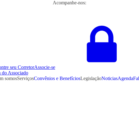
Acompanhe-nos:
ntre seu Corretor
Associe-se
 do Associado
m somos
Serviços
Convênios e Benefícios
Legislação
Noticias
Agenda
Fa