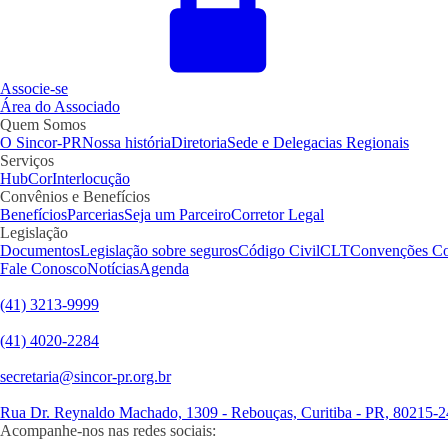
Associe-se
Área do Associado
Quem Somos
O Sincor-PR
Nossa história
Diretoria
Sede e Delegacias Regionais
Serviços
HubCor
Interlocução
Convênios e Benefícios
Benefícios
Parcerias
Seja um Parceiro
Corretor Legal
Legislação
Documentos
Legislação sobre seguros
Código Civil
CLT
Convenções Co
Fale Conosco
Notícias
Agenda
(41) 3213-9999
(41) 4020-2284
secretaria@sincor-pr.org.br
Rua Dr. Reynaldo Machado, 1309 - Rebouças, Curitiba - PR, 80215-
Acompanhe-nos nas redes sociais: