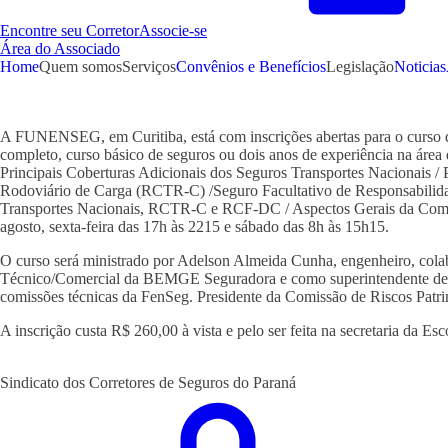
Encontre seu Corretor
Associe-se
Área do Associado
Home
Quem somos
Serviços
Convênios e Benefícios
Legislação
Noticias
A FUNENSEG, em Curitiba, está com inscrições abertas para o curso d
completo, curso básico de seguros ou dois anos de experiência na áre
Principais Coberturas Adicionais dos Seguros Transportes Nacionais / 
Rodoviário de Carga (RCTR-C) /Seguro Facultativo de Responsabilida
Transportes Nacionais, RCTR-C e RCF-DC / Aspectos Gerais da Comerc
agosto, sexta-feira das 17h às 2215 e sábado das 8h às 15h15.
O curso será ministrado por Adelson Almeida Cunha, engenheiro, cola
Técnico/Comercial da BEMGE Seguradora e como superintendente de Pr
comissões técnicas da FenSeg. Presidente da Comissão de Riscos Patr
A inscrição custa R$ 260,00 à vista e pelo ser feita na secretaria da
Sindicato dos Corretores de Seguros do Paraná