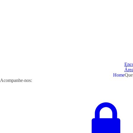
Enco
Área
Home
Que
Acompanhe-nos: