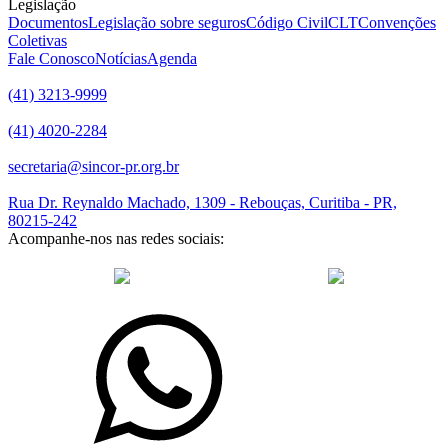
Legislação
Documentos
Legislação sobre seguros
Código Civil
CLT
Convenções
Coletivas
Fale Conosco
Notícias
Agenda
(41) 3213-9999
(41) 4020-2284
secretaria@sincor-pr.org.br
Rua Dr. Reynaldo Machado, 1309 - Rebouças, Curitiba - PR,
80215-242
Acompanhe-nos nas redes sociais:
desenvolvido com
por Agência de Marketing Digital
Sincor-PR ©
2026