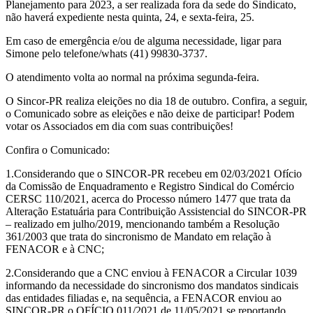
Planejamento para 2023, a ser realizada fora da sede do Sindicato,
não haverá expediente nesta quinta, 24, e sexta-feira, 25.
Em caso de emergência e/ou de alguma necessidade, ligar para
Simone pelo telefone/whats (41) 99830-3737.
O atendimento volta ao normal na próxima segunda-feira.
O Sincor-PR realiza eleições no dia 18 de outubro. Confira, a seguir,
o Comunicado sobre as eleições e não deixe de participar! Podem
votar os Associados em dia com suas contribuições!
Confira o Comunicado:
1.Considerando que o SINCOR-PR recebeu em 02/03/2021 Ofício
da Comissão de Enquadramento e Registro Sindical do Comércio
CERSC 110/2021, acerca do Processo número 1477 que trata da
Alteração Estatuária para Contribuição Assistencial do SINCOR-PR
– realizado em julho/2019, mencionando também a Resolução
361/2003 que trata do sincronismo de Mandato em relação à
FENACOR e à CNC;
2.Considerando que a CNC enviou à FENACOR a Circular 1039
informando da necessidade do sincronismo dos mandatos sindicais
das entidades filiadas e, na sequência, a FENACOR enviou ao
SINCOR-PR o OFÍCIO 011/2021 de 11/05/2021 se reportando