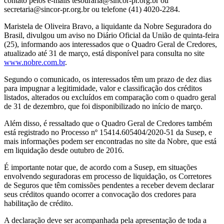
contato pelos e-mails tesouraria@sincor-pr.org.br ou
secretaria@sincor-pr.org.br ou telefone (41) 4020-2284.
Maristela de Oliveira Bravo, a liquidante da Nobre Seguradora do
Brasil, divulgou um aviso no Diário Oficial da União de quinta-feira
(25), informando aos interessados que o Quadro Geral de Credores,
atualizado até 31 de março, está disponível para consulta no site
www.nobre.com.br
.
Segundo o comunicado, os interessados têm um prazo de dez dias
para impugnar a legitimidade, valor e classificação dos créditos
listados, alterados ou excluídos em comparação com o quadro geral
de 31 de dezembro, que foi disponibilizado no início de março.
Além disso, é ressaltado que o Quadro Geral de Credores também
está registrado no Processo nº 15414.605404/2020-51 da Susep, e
mais informações podem ser encontradas no site da Nobre, que está
em liquidação desde outubro de 2016.
É importante notar que, de acordo com a Susep, em situações
envolvendo seguradoras em processo de liquidação, os Corretores
de Seguros que têm comissões pendentes a receber devem declarar
seus créditos quando ocorrer a convocação dos credores para
habilitação de crédito.
A declaração deve ser acompanhada pela apresentação de toda a