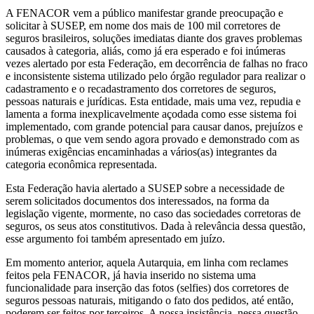
A FENACOR vem a público manifestar grande preocupação e
solicitar à SUSEP, em nome dos mais de 100 mil corretores de
seguros brasileiros, soluções imediatas diante dos graves problemas
causados à categoria, aliás, como já era esperado e foi inúmeras
vezes alertado por esta Federação, em decorrência de falhas no fraco
e inconsistente sistema utilizado pelo órgão regulador para realizar o
cadastramento e o recadastramento dos corretores de seguros,
pessoas naturais e jurídicas. Esta entidade, mais uma vez, repudia e
lamenta a forma inexplicavelmente açodada como esse sistema foi
implementado, com grande potencial para causar danos, prejuízos e
problemas, o que vem sendo agora provado e demonstrado com as
inúmeras exigências encaminhadas a vários(as) integrantes da
categoria econômica representada.
Esta Federação havia alertado a SUSEP sobre a necessidade de
serem solicitados documentos dos interessados, na forma da
legislação vigente, mormente, no caso das sociedades corretoras de
seguros, os seus atos constitutivos. Dada à relevância dessa questão,
esse argumento foi também apresentado em juízo.
Em momento anterior, aquela Autarquia, em linha com reclames
feitos pela FENACOR, já havia inserido no sistema uma
funcionalidade para inserção das fotos (selfies) dos corretores de
seguros pessoas naturais, mitigando o fato dos pedidos, até então,
poderem ser feitos por terceiros. A nossa insistência, nessa questão,