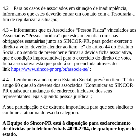
4.2 – Para os casos de associados em situação de inadimplência,
informamos que estes deverão entrar em contato com a Tesouraria a
fim de regularizar a situação;
4.3 – Informamos que os Associados “Pessoa Física” vinculados aos
Associados “Pessoa Jurídica” que estejam em dia com suas
obrigações estatuárias junto ao SINCOR-PR, para poder exercer o
direito a voto, deverão atender ao item “e” do artigo 44 do Estatuto
Social, no sentido de preencher e firmar a devida ficha associativa,
que é condição imprescindível para o exercício do direito de voto,
ficha associativa esta que poderá ser preenchida através do
link
https://www.sincor-pr.org.br/associe-se/
;
4.4 – Lembramos ainda que o Estatuto Social, prevê no item “f” do
artigo 90 que são deveres dos associados “Comunicar ao SINCOR-
PR quaisquer mudanças de endereço, inclusive dos seus
representantes legais quando pessoa jurídica”;
A sua participação é de extrema importância para que seu sindicato
continue a atuar na defesa da categoria.
A Equipe do Sincor-PR está à disposição para esclarecimento
de dúvidas pelo telefone/whats 4020-2284, de qualquer lugar do
estado.