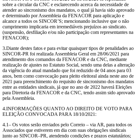
sobre a circular da CNC e esclarecendo acerca da necessidade de
atender ao sincronismo dos mandatos, o qual já havia sido aprovado
e determinado por Assembleia da FENACOR para aplicação e
alcance a todos os SINCOR’S; mencionando inclusive que o não
cumprimento implicaria em irremediáveis prejuízos ao sindicato.
(suspensão, desfiliação e/ou não participação com representantes na
FENACOR);
3.Diante destes fatos e para evitar quaisquer tipos de penalidades ao
SINCOR-PR foi realizada Assembleia Geral em 28/06/2021 para
atendimento dos comandos da FENACOR e da CNC, mediante
realização de ajustes no Estatuto Social, sendo uma delas a alteração
da vigência do atual mandado que foi reduzido de 04 anos para 03
anos, bem como convocação para pleito eleitoral ainda neste ano de
2021 para preenchimento do requisito de sincronismo dos mandatos
entre as entidades sindicais, já que no ano de 2022 haverá Eleições
para Diretoria da FENACOR e da CNC, tendo assim sido aprovado
pela Assembleia.
4.INFORMAÇÕES QUANTO AO DIREITO DE VOTO PARA
ELEIÇÃO CONVOCADA PARA 18/10/2021:
4.1– Os votos serão enviados pelo Correio – via AR, para todos os
Associados que estiverem em dia com suas obrigações sindicais
junto ao SINCOR–PR, atendendo condições e prazos estatutários;