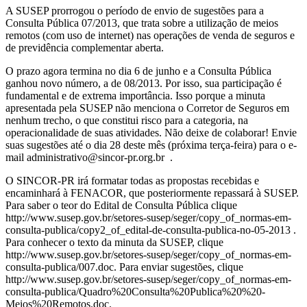
A SUSEP prorrogou o período de envio de sugestões para a
Consulta Pública 07/2013, que trata sobre a utilização de meios
remotos (com uso de internet) nas operações de venda de seguros e
de previdência complementar aberta.
O prazo agora termina no dia 6 de junho e a Consulta Pública
ganhou novo número, a de 08/2013. Por isso, sua participação é
fundamental e de extrema importância. Isso porque a minuta
apresentada pela SUSEP não menciona o Corretor de Seguros em
nenhum trecho, o que constitui risco para a categoria, na
operacionalidade de suas atividades. Não deixe de colaborar! Envie
suas sugestões até o dia 28 deste mês (próxima terça-feira) para o e-
mail administrativo@sincor-pr.org.br .
O SINCOR-PR irá formatar todas as propostas recebidas e
encaminhará à FENACOR, que posteriormente repassará à SUSEP.
Para saber o teor do Edital de Consulta Pública clique
http://www.susep.gov.br/setores-susep/seger/copy_of_normas-em-
consulta-publica/copy2_of_edital-de-consulta-publica-no-05-2013 .
Para conhecer o texto da minuta da SUSEP, clique
http://www.susep.gov.br/setores-susep/seger/copy_of_normas-em-
consulta-publica/007.doc. Para enviar sugestões, clique
http://www.susep.gov.br/setores-susep/seger/copy_of_normas-em-
consulta-publica/Quadro%20Consulta%20Publica%20%20-
Meios%20Remotos.doc.