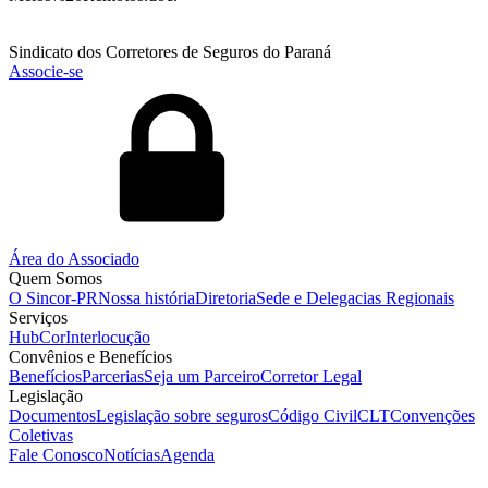
Sindicato dos Corretores de Seguros do Paraná
Associe-se
Área do Associado
Quem Somos
O Sincor-PR
Nossa história
Diretoria
Sede e Delegacias Regionais
Serviços
HubCor
Interlocução
Convênios e Benefícios
Benefícios
Parcerias
Seja um Parceiro
Corretor Legal
Legislação
Documentos
Legislação sobre seguros
Código Civil
CLT
Convenções
Coletivas
Fale Conosco
Notícias
Agenda