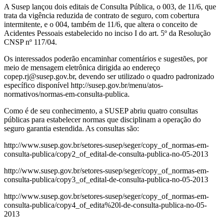
A Susep lançou dois editais de Consulta Pública, o 003, de 11/6, que
trata da vigência reduzida de contrato de seguro, com cobertura
intermitente, e o 004, também de 11/6, que altera o conceito de
Acidentes Pessoais estabelecido no inciso I do art. 5º da Resolução
CNSP nº 117/04.
Os interessados poderão encaminhar comentários e sugestões, por
meio de mensagem eletrônica dirigida ao endereço
copep.rj@susep.gov.br, devendo ser utilizado o quadro padronizado
específico disponível http://susep.gov.br/menu/atos-
normativos/normas-em-consulta-publica.
Como é de seu conhecimento, a SUSEP abriu quatro consultas
públicas para estabelecer normas que disciplinam a operação do
seguro garantia estendida. As consultas são:
http://www.susep.gov.br/setores-susep/seger/copy_of_normas-em-
consulta-publica/copy2_of_edital-de-consulta-publica-no-05-2013
http://www.susep.gov.br/setores-susep/seger/copy_of_normas-em-
consulta-publica/copy3_of_edital-de-consulta-publica-no-05-2013
http://www.susep.gov.br/setores-susep/seger/copy_of_normas-em-
consulta-publica/copy4_of_edita%20l-de-consulta-publica-no-05-
2013