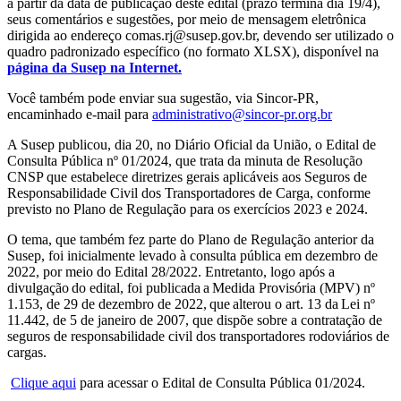
a partir da data de publicação deste edital (prazo termina dia 19/4),
seus comentários e sugestões, por meio de mensagem eletrônica
dirigida ao endereço comas.rj@susep.gov.br, devendo ser utilizado o
quadro padronizado específico (no formato XLSX), disponível na
página da Susep na Internet.
Você também pode enviar sua sugestão, via Sincor-PR,
encaminhado e-mail para
administrativo@sincor-pr.org.br
A Susep publicou, dia 20, no Diário Oficial da União, o Edital de
Consulta Pública nº 01/2024, que trata da minuta de Resolução
CNSP que estabelece diretrizes gerais aplicáveis aos Seguros de
Responsabilidade Civil dos Transportadores de Carga, conforme
previsto no Plano de Regulação para os exercícios 2023 e 2024.
O tema, que também fez parte do Plano de Regulação anterior da
Susep, foi inicialmente levado à consulta pública em dezembro de
2022, por meio do Edital 28/2022. Entretanto, logo após a
divulgação do edital, foi publicada a Medida Provisória (MPV) nº
1.153, de 29 de dezembro de 2022, que alterou o art. 13 da Lei nº
11.442, de 5 de janeiro de 2007, que dispõe sobre a contratação de
seguros de responsabilidade civil dos transportadores rodoviários de
cargas.
Clique aqui
para acessar o Edital de Consulta Pública 01/2024.