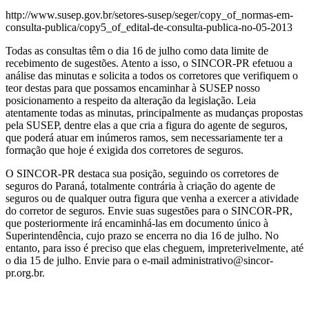
http://www.susep.gov.br/setores-susep/seger/copy_of_normas-em-
consulta-publica/copy5_of_edital-de-consulta-publica-no-05-2013
Todas as consultas têm o dia 16 de julho como data limite de
recebimento de sugestões. Atento a isso, o SINCOR-PR efetuou a
análise das minutas e solicita a todos os corretores que verifiquem o
teor destas para que possamos encaminhar à SUSEP nosso
posicionamento a respeito da alteração da legislação. Leia
atentamente todas as minutas, principalmente as mudanças propostas
pela SUSEP, dentre elas a que cria a figura do agente de seguros,
que poderá atuar em inúmeros ramos, sem necessariamente ter a
formação que hoje é exigida dos corretores de seguros.
O SINCOR-PR destaca sua posição, seguindo os corretores de
seguros do Paraná, totalmente contrária à criação do agente de
seguros ou de qualquer outra figura que venha a exercer a atividade
do corretor de seguros. Envie suas sugestões para o SINCOR-PR,
que posteriormente irá encaminhá-las em documento único à
Superintendência, cujo prazo se encerra no dia 16 de julho. No
entanto, para isso é preciso que elas cheguem, impreterivelmente, até
o dia 15 de julho. Envie para o e-mail administrativo@sincor-
pr.org.br.