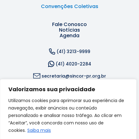
Convenções Coletivas
Fale Conosco
Notícias
Agenda
(41) 3213-9999
(41) 4020-2284
secretaria@sincor-pr.org.br
Valorizamos sua privacidade
Rua Dr. Reynaldo Machado, 1309 - Rebouças, Curitiba
- PR, 80215-242
Utilizamos cookies para aprimorar sua experiência de
navegação, exibir anúncios ou conteúdo
Acompanhe-nos nas redes sociais:
personalizado e analisar nosso tráfego. Ao clicar em
“Aceitar”, você concorda com nosso uso de
cookies.
Saiba mais