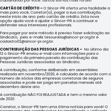
trabalhando por você. Juntos somos mais fortes!
CARTÃO DE CRÉDITO –
O Sincor-PR oferta uma facilidade a
mais para você, Corretor(a), pagar a sua contribuição,
neste início de ano: pelo cartão de crédito. Esta nova
opção ajuda você a ajudar o Sincor-PR a continuar a
defender seus interesses profissionais.
Para pagar por este método é preciso fazer solicitação ao
Sindicato, pelo e-mails tesouraria@sincor-pr.org.br e
cadastro02@sincor-pr.org.br.
CONTRIBUIÇÃO DAS PESSOAS JURÍDICAS –
No último dia
12 o Sincor-PR enviou e-mail com informações para o
pagamento da primeira parcela da contribuição das
Pessoas Jurídicas associadas ao Sindicato.
A contribuição, conforme deliberado em assembleia
realizada em novembro/2020, é calculada de acordo com o
número de sócios das empresas corretoras de seguros
associadas e pode ser paga em parcelas mensais até
dezembro deste ano.
A contribuição NÃO FOI REAJUSTADA e tem o mesmo valor
de 2020.
Corretor, o Sincor-PR tem uma ótima notícia para você! O
pagamento das contribuições foi simplificado e unificado.