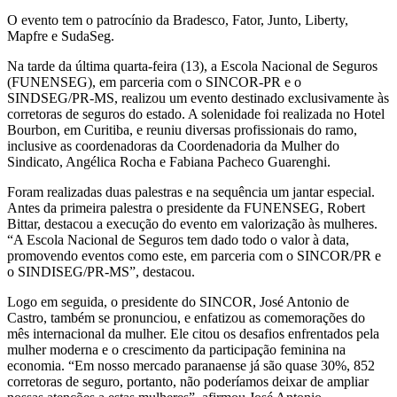
O evento tem o patrocínio da Bradesco, Fator, Junto, Liberty,
Mapfre e SudaSeg.
Na tarde da última quarta-feira (13), a Escola Nacional de Seguros
(FUNENSEG), em parceria com o SINCOR-PR e o
SINDSEG/PR-MS, realizou um evento destinado exclusivamente às
corretoras de seguros do estado. A solenidade foi realizada no Hotel
Bourbon, em Curitiba, e reuniu diversas profissionais do ramo,
inclusive as coordenadoras da Coordenadoria da Mulher do
Sindicato, Angélica Rocha e Fabiana Pacheco Guarenghi.
Foram realizadas duas palestras e na sequência um jantar especial.
Antes da primeira palestra o presidente da FUNENSEG, Robert
Bittar, destacou a execução do evento em valorização às mulheres.
“A Escola Nacional de Seguros tem dado todo o valor à data,
promovendo eventos como este, em parceria com o SINCOR/PR e
o SINDISEG/PR-MS”, destacou.
Logo em seguida, o presidente do SINCOR, José Antonio de
Castro, também se pronunciou, e enfatizou as comemorações do
mês internacional da mulher. Ele citou os desafios enfrentados pela
mulher moderna e o crescimento da participação feminina na
economia. “Em nosso mercado paranaense já são quase 30%, 852
corretoras de seguro, portanto, não poderíamos deixar de ampliar