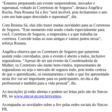
“Estamos preparando um evento surpreendente, inovador e
superatual, voltado às Corretoras de Seguros”, destaca Angélica
Rocha. Para Rosana Sá a
live
“será incrível, pois fecharemos o ano
com um bate-papo descolado e superatual”, diz.
Com Brunna Sá, elas irão trazer muitas novidades para as Corretoras
de Seguros. “Este momento está sendo criado especialmente para
você, Corretora de Seguros, a empresária e a que trabalha na
corretora. Convide todas as suas amigas e vamos juntos nessa”,
reforça Rosana.
Angélica observa que os Corretores de Seguros que quiserem
assistir estão convidados, pois o evento é aberto a todos, inclusive
seguradoras. “Apesar de ser um evento da Coordenadoria da
Mulher, os Corretores são muito bem-vindos, representantes de
seguradoras ou seja o mercado de seguros todo, pois tenho certeza
de que o aprendizado, os ensinamentos e tudo o que for apresentado
nesta
live
vai ser importante para os participantes, no dia a dia
profissional e também para a vida pessoal”, diz.
As inscrições já estão abertas e podem ser feitas pelo site do Sincor-
PR, no
www.sincor-pr.org.br/eventos
.
Acompanhe as novidades sobre a
live
pelas redes sociais do Sincor-
PR.