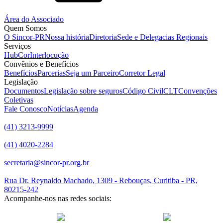
Área do Associado
Quem Somos
O Sincor-PR
Nossa história
Diretoria
Sede e Delegacias Regionais
Serviços
HubCor
Interlocução
Convênios e Benefícios
Benefícios
Parcerias
Seja um Parceiro
Corretor Legal
Legislação
Documentos
Legislação sobre seguros
Código Civil
CLT
Convenções
Coletivas
Fale Conosco
Notícias
Agenda
(41) 3213-9999
(41) 4020-2284
secretaria@sincor-pr.org.br
Rua Dr. Reynaldo Machado, 1309 - Rebouças, Curitiba - PR,
80215-242
Acompanhe-nos nas redes sociais:
desenvolvido com
por Agência de Marketing Digital
Sincor-PR ©