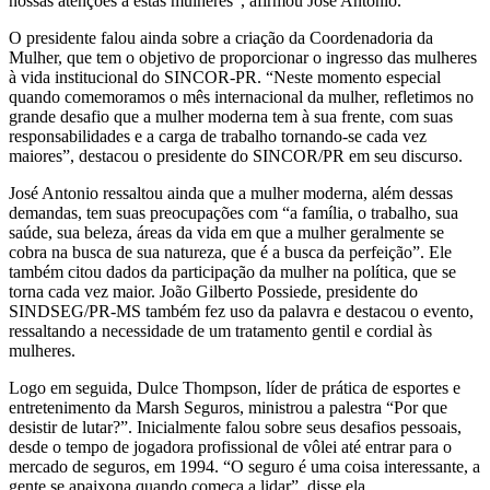
nossas atenções a estas mulheres”, afirmou José Antonio.
O presidente falou ainda sobre a criação da Coordenadoria da
Mulher, que tem o objetivo de proporcionar o ingresso das mulheres
à vida institucional do SINCOR-PR. “Neste momento especial
quando comemoramos o mês internacional da mulher, refletimos no
grande desafio que a mulher moderna tem à sua frente, com suas
responsabilidades e a carga de trabalho tornando-se cada vez
maiores”, destacou o presidente do SINCOR/PR em seu discurso.
José Antonio ressaltou ainda que a mulher moderna, além dessas
demandas, tem suas preocupações com “a família, o trabalho, sua
saúde, sua beleza, áreas da vida em que a mulher geralmente se
cobra na busca de sua natureza, que é a busca da perfeição”. Ele
também citou dados da participação da mulher na política, que se
torna cada vez maior. João Gilberto Possiede, presidente do
SINDSEG/PR-MS também fez uso da palavra e destacou o evento,
ressaltando a necessidade de um tratamento gentil e cordial às
mulheres.
Logo em seguida, Dulce Thompson, líder de prática de esportes e
entretenimento da Marsh Seguros, ministrou a palestra “Por que
desistir de lutar?”. Inicialmente falou sobre seus desafios pessoais,
desde o tempo de jogadora profissional de vôlei até entrar para o
mercado de seguros, em 1994. “O seguro é uma coisa interessante, a
gente se apaixona quando começa a lidar”, disse ela.