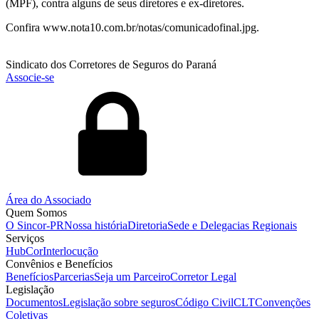
(MPF), contra alguns de seus diretores e ex-diretores.
Confira www.nota10.com.br/notas/comunicadofinal.jpg.
Sindicato dos Corretores de Seguros do Paraná
Associe-se
Área do Associado
Quem Somos
O Sincor-PR
Nossa história
Diretoria
Sede e Delegacias Regionais
Serviços
HubCor
Interlocução
Convênios e Benefícios
Benefícios
Parcerias
Seja um Parceiro
Corretor Legal
Legislação
Documentos
Legislação sobre seguros
Código Civil
CLT
Convenções
Coletivas