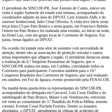
O presidente do SINCOR-PR, José Antonio de Castro, esteve em
visita à região Sudoeste do estado esta semana, acompanhado do
coordenador adjunto da área do DPVAT, Luiz Antonio Abib, e do
assessor Institucional, Julio César Oliveira. A visita teve início nesta
terça-feira (7) por Pato Branco e nesta quarta, em Francisco Beltrão.
Ontem em Pato Branco foi realizada uma reunião, no início da noite,
no Hotel Luz, com um grupo local de Corretores de Seguros. Em
pauta, temas ligados ao DPVAT.
Na ocasião foi tratada uma série de assuntos com necessidade de
atenção, dentre eles as associações de proteção veicular e outros
temas importantes que afligem a região. O presidente destacou ainda
a realização do 6.º Simpósio Paranaense de Seguros, que o
SINCOR-PR realiza em maio, em Curitiba, convidando todos os
Corretores para participarem. Convidou também para o 19.º
Congresso Brasileiro dos Corretores de Seguros, que será realizado
em outubro, em Foz do Iguaçu, evento promovido pela FENACOR.
Na manhã desta quarta-feira os representantes do SINCOR-PR,
acompanhados do delegado em Cascavel, Luiz Cesar Dullius e do
subdelegado de Pato Branco, Mauro Luiz Vendruscolo, estiveram
em visita ao comandante do 3.º Batalhão da Polícia Militar, tenente-
coronel, Everton Cesar Puchetti Ferreira. Dentre os assuntos
abordados, o DPVAT, atendimento às vítimas de acidentes de