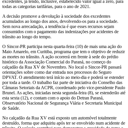
excedentes, já tendo, inclusive, estabelecido valor igual a zero, para
todas as categorias tarifárias, para o ano de 2021.
A decisão promove a devolução à sociedade dos excedentes
acumulados ao longo dos anos, devolvendo-os para a sociedade.
Sem nova arrecadação, a tendência é que esses recursos sejam
consumidos com o pagamento das indenizações por acidentes de
trânsito ao longo do tempo.
O Sincor-PR participa nesta quarta-feira (10) de mais uma ação do
Maio Amarelo, em Curitiba, programa que tem o objetivo de reduzir
as mortes no trânsito. A ação ocorrerá em frente à sede do prédio
histórico da Associação Comercial do Paraná, no começo do
calçadão da Rua XV de Novembro. No local o Sincor-PR passará
orientações sobre como dar entrada nos processos do Seguro
DPVAT. O atendimento terá início ao meio-dia e poderá se estender
por toda a tarde. O trabalho faz parte de iniciativa do Conselho das
Câmaras Setoriais da ACPR, coordenado pelo vice-presidente Paulo
Brunel. As ações, iniciadas nesta segunda-feira (8), se estenderão até
esta sexta (12), e contam com o apoio do Detran Paraná,
Observatório Nacional de Segurança Viária e Secretaria Municipal
de Saúde.
No calçadão da Rua XV está exposto um automóvel totalmente
destruído, forma que adquiriu após ter se envolvido num acidente de