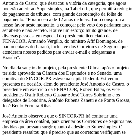
Antonio de Castro, que destacou a vitória da categoria, que agora
poderão aderir ao Supersimples, na Tabela III, que permitirá redução
do pagamento de tributos, com grande desoneração da folha de
pagamento. “Foram cerca de 12 anos de lutas. Tudo conspirou a
nosso favor neste momento, a começar pelo voto dos parlamentares
ser aberto e não secreto. Houve um esforço muito grande, de
diversas pessoas, em especial do presidente licenciado da
FENACOR, Armando Vergílio, do ministro Afif Domingos, de
parlamentares do Paraná, inclusive dos Corretores de Seguros que
atenderam nossos pedidos para enviar e-mail e telegramas a
Brasília”.
No dia da sanção do projeto, pela presidente Dilma, após o projeto
ter sido aprovado na Câmara dos Deputados e no Senado, uma
comitiva do SINCOR-PR esteve na capital federal. Estiveram
presentes na ocasião, além do presidente José Antonio de Castro, o
presidente em exercício da FENACOR, Robert Bittar, os vice-
presidentes Osnir Roberto Gaspar e José Torres Sobrinho e os
delegados de Londrina, Antônio Rubens Zanetti e de Ponta Grossa,
José Bento Ferreira Ribas.
José Antonio observou que o SINCOR-PR irá contratar uma
empresa da área contábil, para orientar os Corretores de Seguros nas
dúvidas que possam surgir quanto à adesão ao Supersimples. O
presidente ressaltou que é preciso que as corretoras verifiquem se