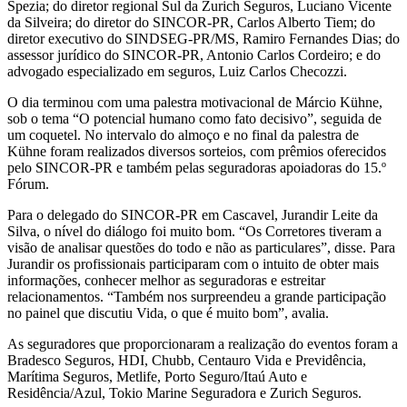
Spezia; do diretor regional Sul da Zurich Seguros, Luciano Vicente
da Silveira; do diretor do SINCOR-PR, Carlos Alberto Tiem; do
diretor executivo do SINDSEG-PR/MS, Ramiro Fernandes Dias; do
assessor jurídico do SINCOR-PR, Antonio Carlos Cordeiro; e do
advogado especializado em seguros, Luiz Carlos Checozzi.
O dia terminou com uma palestra motivacional de Márcio Kühne,
sob o tema “O potencial humano como fato decisivo”, seguida de
um coquetel. No intervalo do almoço e no final da palestra de
Kühne foram realizados diversos sorteios, com prêmios oferecidos
pelo SINCOR-PR e também pelas seguradoras apoiadoras do 15.º
Fórum.
Para o delegado do SINCOR-PR em Cascavel, Jurandir Leite da
Silva, o nível do diálogo foi muito bom. “Os Corretores tiveram a
visão de analisar questões do todo e não as particulares”, disse. Para
Jurandir os profissionais participaram com o intuito de obter mais
informações, conhecer melhor as seguradoras e estreitar
relacionamentos. “Também nos surpreendeu a grande participação
no painel que discutiu Vida, o que é muito bom”, avalia.
As seguradores que proporcionaram a realização do eventos foram a
Bradesco Seguros, HDI, Chubb, Centauro Vida e Previdência,
Marítima Seguros, Metlife, Porto Seguro/Itaú Auto e
Residência/Azul, Tokio Marine Seguradora e Zurich Seguros.