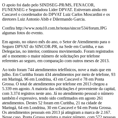
O apoio foi dado pelo SINDSEG-PR/MS, FENACOR,
FUNENSEG e Seguradora Lider DPVAT. Estiveram ainda em
Cascavel o coordenador do DPVAT Luiz Carlos Moscardini e os
diretores Luiz Antonio Abib e Dilermando Garcia.
Confira http://www.nota10.com.br/notas/sincor/534/forum.JPG
algumas fotos do evento.
Em agosto, no oitavo mês do ano, o Setor de Atendimento para o
Seguro DPVAT do SINCOR-PR, na Sede em Curitiba, e nas
Delegacias, no interior, continuou movimentado. Foram registrados
até o momento o maior número de solicitações por telefone
referentes ao seguro, em comparação com outros meses de 2013.
Ao todo foram 744 atendimentos telefônicos, nove a mais que em
julho. Em Curitiba foram 434 atendimentos por meio de telefone, 93
em Maringá, 96 em Londrina, 43 em Cascavel e 78 em Ponta
Grossa. O total de atendimentos por telefone em 2013 chegou a
5.339 em agosto. A maioria das solicitações é proveniente da capital,
com 3.374 registros neste ano. Já no atendimento pessoal o número
também é expressivo, tendo sido confirmados em agosto 261
atendimentos. Destes 52 foram em Curitiba, 21 na cidade de
Maringá, 64 em Londrina, 30 em Cascavel e 94 em Ponta Grossa.
Os atendimentos pessoais em 2013 já atingiram a marca de 2.167.
Nesse caso, Ponta Grossa registra o maior número, com 572 pessoas