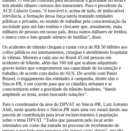
trânsito. O veículo contribui para demonstrar a gravidade do tema e
tem atraído olhares curiosos dos transeuntes. Para o presidente da
ACP, Gláucio Geara, “é louvável e, acima de tudo, de indiscutível
relevância, a formação dessa força tarefa reunindo entidades
públicas e privadas, no sentido de trabalhar pela conscientização da
sociedade para um fato realista e chocante que, anualmente, mata
milhares de pessoas em nosso país, deixa outros milhares de feridos,
e marca com o luto grande número de famílias”, disse.
Os acidentes de trânsito chegam a custar cerca de R$ 50 bilhões aos
cofres públicos em internamentos, cirurgias e atendimento hospitalar
às vítimas. Morrem a cada ano no Brasil 45 mil pessoas em
acidentes de trânsito, além das 160 mil que acabam adquirindo
graves lesões que comprometem sua capacidade de locomoção e
trabalho, de acordo com dados do SUS. De acordo com Paulo
Brunel, o engajamento das entidades à campanha, dentre elas o
Sincor-PR, é um convite para que os cidadãos debatam e se
conscientizem sobre a gravidade do trânsito brasileiro, “dando
amplitude ao tema, assim buscando soluções”.
Para o coordenador da área do DPVAT no Sincor-PR, Luiz Antonio
Abib, nesta quarta-feira o Sincor-PR mais uma vez estará dando sua
parcela de contribuição para levar esclarecimentos à população
sobre o tema DPVAT. “Todos que passarem pelo local serão
orientados em como dar entrada no processo de recebimento do
seguro e que todo esse processo não possui custo algum”, ressalta.