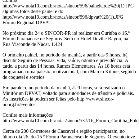
Confira
http://www.nota10.com.br/notas/sincor/596/paineltarde%20(1).JPG
algumas fotos deste painel e do
http://www.nota10.com.br/notas/sincor/596/dpvat%20(1).JPG
Fórum Regional DPVAT.
No próximo dia 24 o SINCOR-PR irá realizar em Curitiba o 16.º
Fórum Paranaense de Seguros. Será no Hotel Deville Rayon, na
Rua Visconde de Nacar, 1.424.
O primeiro painel, no período da manhã, a partir das 9 horas, irá
discutir Seguro de Pessoas: vida, saúde, odonto e previdência. À
tarde, a partir das 14 horas, Ramos Elementares. Às 18 horas está
programada uma palestra motivacional, com Marcio Kühne, seguida
de coquetel e sorteios.
Em paralelo, no período da manhã, às 9 horas, será realizado o
Minifórum DPVAT, voltado para autoridades de trânsito e policiais.
As inscrições já podem ser feitas pelo http://www.sincor-
pr.org.br/eventos.
Confira mais informações
http://www.nota10.com.br/notas/sincor/537/16_Forum_Curitiba_Folde
Cerca de 200 Corretores de Cascavel e região participaram, no
último dia 26, do 15.º Fórum Paranaense de Seguros. O evento teve