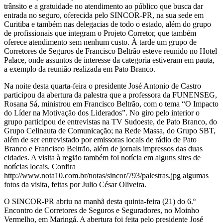
trânsito e a gratuidade no atendimento ao público que busca dar
entrada no seguro, oferecida pelo SINCOR-PR, na sua sede em
Curitiba e também nas delegacias de todo o estado, além do grupo
de profissionais que integram o Projeto Corretor, que também
oferece atendimento sem nenhum custo. À tarde um grupo de
Corretores de Seguros de Francisco Beltrão esteve reunido no Hotel
Palace, onde assuntos de interesse da categoria estiveram em pauta,
a exemplo da reunião realizada em Pato Branco.
Na noite desta quarta-feira o presidente José Antonio de Castro
participou da abertura da palestra que a professora da FUNENSEG,
Rosana Sá, ministrou em Francisco Beltrão, com o tema “O Impacto
do Líder na Motivação dos Liderados”. No giro pelo interior o
grupo participou de entrevistas na TV Sudoeste, de Pato Branco, do
Grupo Celinauta de Comunicação; na Rede Massa, do Grupo SBT,
além de ser entrevistado por emissoras locais de rádio de Pato
Branco e Francisco Beltrão, além de jornais impressos das duas
cidades. A visita à região também foi notícia em alguns sites de
notícias locais. Confira
http://www.nota10.com.br/notas/sincor/793/palestras.jpg algumas
fotos da visita, feitas por Julio César Oliveira.
O SINCOR-PR abriu na manhã desta quinta-feira (21) do 6.º
Encontro de Corretores de Seguros e Seguradores, no Moinho
Vermelho, em Maringá. A abertura foi feita pelo presidente José