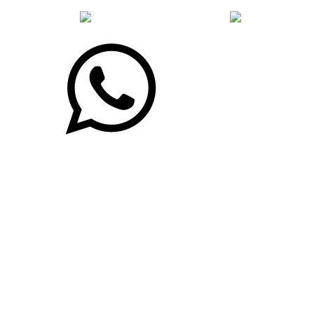
desenvolvido com
por Agência de Marketing Digital
Sincor-PR ©
2026