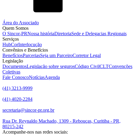
Área do Associado
Quem Somos
O Sincor-PR
Nossa história
Diretoria
Sede e Delegacias Regionais
Serviços
HubCor
Interlocução
Convênios e Benefícios
Benefícios
Parcerias
Seja um Parceiro
Corretor Legal
Legislação
Documentos
Legislação sobre seguros
Código Civil
CLT
Convenções
Coletivas
Fale Conosco
Notícias
Agenda
(41) 3213-9999
(41) 4020-2284
secretaria@sincor-pr.org.br
Rua Dr. Reynaldo Machado, 1309 - Rebouças, Curitiba - PR,
80215-242
Acompanhe-nos nas redes sociais: