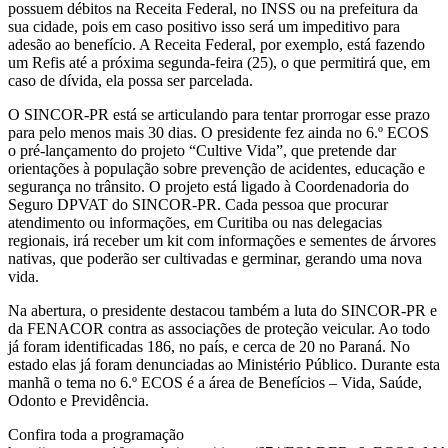
possuem débitos na Receita Federal, no INSS ou na prefeitura da
sua cidade, pois em caso positivo isso será um impeditivo para
adesão ao benefício. A Receita Federal, por exemplo, está fazendo
um Refis até a próxima segunda-feira (25), o que permitirá que, em
caso de dívida, ela possa ser parcelada.
O SINCOR-PR está se articulando para tentar prorrogar esse prazo
para pelo menos mais 30 dias. O presidente fez ainda no 6.º ECOS
o pré-lançamento do projeto “Cultive Vida”, que pretende dar
orientações à população sobre prevenção de acidentes, educação e
segurança no trânsito. O projeto está ligado à Coordenadoria do
Seguro DPVAT do SINCOR-PR. Cada pessoa que procurar
atendimento ou informações, em Curitiba ou nas delegacias
regionais, irá receber um kit com informações e sementes de árvores
nativas, que poderão ser cultivadas e germinar, gerando uma nova
vida.
Na abertura, o presidente destacou também a luta do SINCOR-PR e
da FENACOR contra as associações de proteção veicular. Ao todo
já foram identificadas 186, no país, e cerca de 20 no Paraná. No
estado elas já foram denunciadas ao Ministério Público. Durante esta
manhã o tema no 6.º ECOS é a área de Benefícios – Vida, Saúde,
Odonto e Previdência.
Confira toda a programação