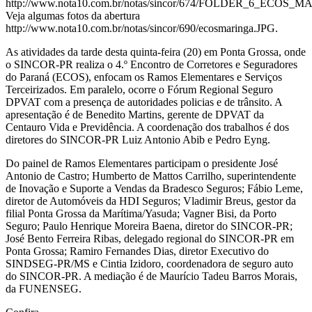
http://www.nota10.com.br/notas/sincor/674/FOLDER_6_ECOS_M
Veja algumas fotos da abertura
http://www.nota10.com.br/notas/sincor/690/ecosmaringa.JPG.
As atividades da tarde desta quinta-feira (20) em Ponta Grossa, onde
o SINCOR-PR realiza o 4.º Encontro de Corretores e Seguradores
do Paraná (ECOS), enfocam os Ramos Elementares e Serviços
Terceirizados. Em paralelo, ocorre o Fórum Regional Seguro
DPVAT com a presença de autoridades policias e de trânsito. A
apresentação é de Benedito Martins, gerente de DPVAT da
Centauro Vida e Previdência. A coordenação dos trabalhos é dos
diretores do SINCOR-PR Luiz Antonio Abib e Pedro Eyng.
Do painel de Ramos Elementares participam o presidente José
Antonio de Castro; Humberto de Mattos Carrilho, superintendente
de Inovação e Suporte a Vendas da Bradesco Seguros; Fábio Leme,
diretor de Automóveis da HDI Seguros; Vladimir Breus, gestor da
filial Ponta Grossa da Marítima/Yasuda; Vagner Bisi, da Porto
Seguro; Paulo Henrique Moreira Baena, diretor do SINCOR-PR;
José Bento Ferreira Ribas, delegado regional do SINCOR-PR em
Ponta Grossa; Ramiro Fernandes Dias, diretor Executivo do
SINDSEG-PR/MS e Cintia Izidoro, coordenadora de seguro auto
do SINCOR-PR. A mediação é de Maurício Tadeu Barros Morais,
da FUNENSEG.