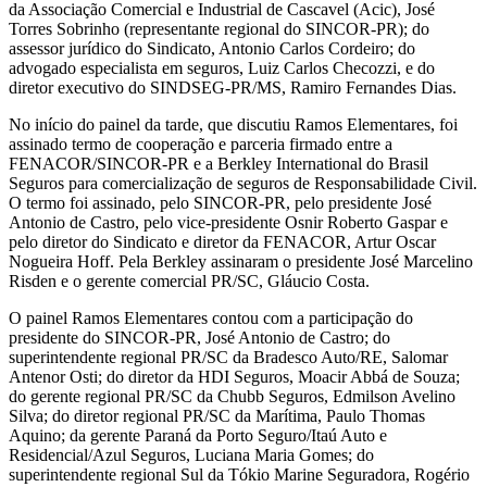
da Associação Comercial e Industrial de Cascavel (Acic), José
Torres Sobrinho (representante regional do SINCOR-PR); do
assessor jurídico do Sindicato, Antonio Carlos Cordeiro; do
advogado especialista em seguros, Luiz Carlos Checozzi, e do
diretor executivo do SINDSEG-PR/MS, Ramiro Fernandes Dias.
No início do painel da tarde, que discutiu Ramos Elementares, foi
assinado termo de cooperação e parceria firmado entre a
FENACOR/SINCOR-PR e a Berkley International do Brasil
Seguros para comercialização de seguros de Responsabilidade Civil.
O termo foi assinado, pelo SINCOR-PR, pelo presidente José
Antonio de Castro, pelo vice-presidente Osnir Roberto Gaspar e
pelo diretor do Sindicato e diretor da FENACOR, Artur Oscar
Nogueira Hoff. Pela Berkley assinaram o presidente José Marcelino
Risden e o gerente comercial PR/SC, Gláucio Costa.
O painel Ramos Elementares contou com a participação do
presidente do SINCOR-PR, José Antonio de Castro; do
superintendente regional PR/SC da Bradesco Auto/RE, Salomar
Antenor Osti; do diretor da HDI Seguros, Moacir Abbá de Souza;
do gerente regional PR/SC da Chubb Seguros, Edmilson Avelino
Silva; do diretor regional PR/SC da Marítima, Paulo Thomas
Aquino; da gerente Paraná da Porto Seguro/Itaú Auto e
Residencial/Azul Seguros, Luciana Maria Gomes; do
superintendente regional Sul da Tókio Marine Seguradora, Rogério