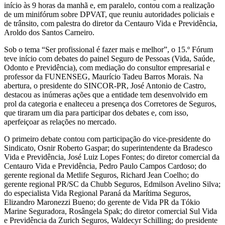
início às 9 horas da manhã e, em paralelo, contou com a realização
de um minifórum sobre DPVAT, que reuniu autoridades policiais e
de trânsito, com palestra do diretor da Centauro Vida e Previdência,
Aroldo dos Santos Carneiro.
Sob o tema “Ser profissional é fazer mais e melhor”, o 15.º Fórum
teve início com debates do painel Seguro de Pessoas (Vida, Saúde,
Odonto e Previdência), com mediação do consultor empresarial e
professor da FUNENSEG, Maurício Tadeu Barros Morais. Na
abertura, o presidente do SINCOR-PR, José Antonio de Castro,
destacou as inúmeras ações que a entidade tem desenvolvido em
prol da categoria e enalteceu a presença dos Corretores de Seguros,
que tiraram um dia para participar dos debates e, com isso,
aperfeiçoar as relações no mercado.
O primeiro debate contou com participação do vice-presidente do
Sindicato, Osnir Roberto Gaspar; do superintendente da Bradesco
Vida e Previdência, José Luiz Lopes Fontes; do diretor comercial da
Centauro Vida e Previdência, Pedro Paulo Campos Cardoso; do
gerente regional da Metlife Seguros, Richard Jean Coelho; do
gerente regional PR/SC da Chubb Seguros, Edmilson Avelino Silva;
do especialista Vida Regional Paraná da Marítima Seguros,
Elizandro Maronezzi Bueno; do gerente de Vida PR da Tókio
Marine Seguradora, Rosângela Spak; do diretor comercial Sul Vida
e Previdência da Zurich Seguros, Waldecyr Schilling; do presidente