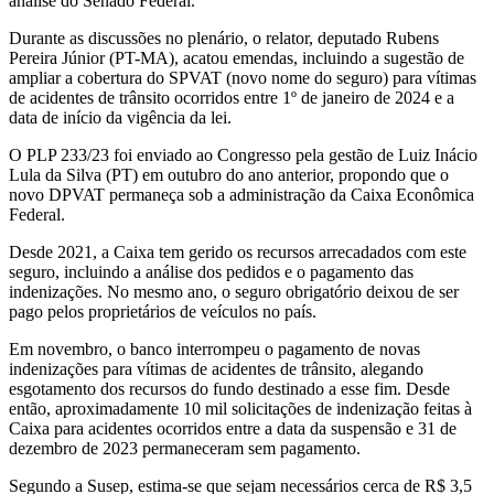
análise do Senado Federal.
Durante as discussões no plenário, o relator, deputado Rubens
Pereira Júnior (PT-MA), acatou emendas, incluindo a sugestão de
ampliar a cobertura do SPVAT (novo nome do seguro) para vítimas
de acidentes de trânsito ocorridos entre 1º de janeiro de 2024 e a
data de início da vigência da lei.
O PLP 233/23 foi enviado ao Congresso pela gestão de Luiz Inácio
Lula da Silva (PT) em outubro do ano anterior, propondo que o
novo DPVAT permaneça sob a administração da Caixa Econômica
Federal.
Desde 2021, a Caixa tem gerido os recursos arrecadados com este
seguro, incluindo a análise dos pedidos e o pagamento das
indenizações. No mesmo ano, o seguro obrigatório deixou de ser
pago pelos proprietários de veículos no país.
Em novembro, o banco interrompeu o pagamento de novas
indenizações para vítimas de acidentes de trânsito, alegando
esgotamento dos recursos do fundo destinado a esse fim. Desde
então, aproximadamente 10 mil solicitações de indenização feitas à
Caixa para acidentes ocorridos entre a data da suspensão e 31 de
dezembro de 2023 permaneceram sem pagamento.
Segundo a Susep, estima-se que sejam necessários cerca de R$ 3,5