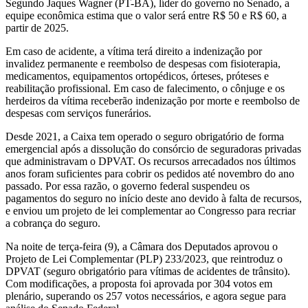
Segundo Jaques Wagner (PT-BA), líder do governo no Senado, a
equipe econômica estima que o valor será entre R$ 50 e R$ 60, a
partir de 2025.
Em caso de acidente, a vítima terá direito a indenização por
invalidez permanente e reembolso de despesas com fisioterapia,
medicamentos, equipamentos ortopédicos, órteses, próteses e
reabilitação profissional. Em caso de falecimento, o cônjuge e os
herdeiros da vítima receberão indenização por morte e reembolso de
despesas com serviços funerários.
Desde 2021, a Caixa tem operado o seguro obrigatório de forma
emergencial após a dissolução do consórcio de seguradoras privadas
que administravam o DPVAT. Os recursos arrecadados nos últimos
anos foram suficientes para cobrir os pedidos até novembro do ano
passado. Por essa razão, o governo federal suspendeu os
pagamentos do seguro no início deste ano devido à falta de recursos,
e enviou um projeto de lei complementar ao Congresso para recriar
a cobrança do seguro.
Na noite de terça-feira (9), a Câmara dos Deputados aprovou o
Projeto de Lei Complementar (PLP) 233/2023, que reintroduz o
DPVAT (seguro obrigatório para vítimas de acidentes de trânsito).
Com modificações, a proposta foi aprovada por 304 votos em
plenário, superando os 257 votos necessários, e agora segue para