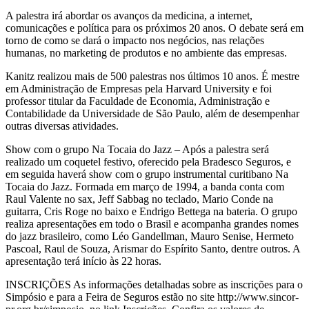
A palestra irá abordar os avanços da medicina, a internet,
comunicações e política para os próximos 20 anos. O debate será em
torno de como se dará o impacto nos negócios, nas relações
humanas, no marketing de produtos e no ambiente das empresas.
Kanitz realizou mais de 500 palestras nos últimos 10 anos. É mestre
em Administração de Empresas pela Harvard University e foi
professor titular da Faculdade de Economia, Administração e
Contabilidade da Universidade de São Paulo, além de desempenhar
outras diversas atividades.
Show com o grupo Na Tocaia do Jazz – Após a palestra será
realizado um coquetel festivo, oferecido pela Bradesco Seguros, e
em seguida haverá show com o grupo instrumental curitibano Na
Tocaia do Jazz. Formada em março de 1994, a banda conta com
Raul Valente no sax, Jeff Sabbag no teclado, Mario Conde na
guitarra, Cris Roge no baixo e Endrigo Bettega na bateria. O grupo
realiza apresentações em todo o Brasil e acompanha grandes nomes
do jazz brasileiro, como Léo Gandellman, Mauro Senise, Hermeto
Pascoal, Raul de Souza, Arismar do Espírito Santo, dentre outros. A
apresentação terá início às 22 horas.
INSCRIÇÕES As informações detalhadas sobre as inscrições para o
Simpósio e para a Feira de Seguros estão no site http://www.sincor-