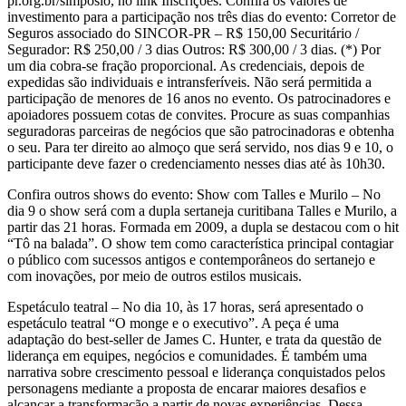
pr.org.br/simposio, no link Inscrições. Confira os valores de
investimento para a participação nos três dias do evento: Corretor de
Seguros associado do SINCOR-PR – R$ 150,00 Securitário /
Segurador: R$ 250,00 / 3 dias Outros: R$ 300,00 / 3 dias. (*) Por
um dia cobra-se fração proporcional. As credenciais, depois de
expedidas são individuais e intransferíveis. Não será permitida a
participação de menores de 16 anos no evento. Os patrocinadores e
apoiadores possuem cotas de convites. Procure as suas companhias
seguradoras parceiras de negócios que são patrocinadoras e obtenha
o seu. Para ter direito ao almoço que será servido, nos dias 9 e 10, o
participante deve fazer o credenciamento nesses dias até às 10h30.
Confira outros shows do evento: Show com Talles e Murilo – No
dia 9 o show será com a dupla sertaneja curitibana Talles e Murilo, a
partir das 21 horas. Formada em 2009, a dupla se destacou com o hit
“Tô na balada”. O show tem como característica principal contagiar
o público com sucessos antigos e contemporâneos do sertanejo e
com inovações, por meio de outros estilos musicais.
Espetáculo teatral – No dia 10, às 17 horas, será apresentado o
espetáculo teatral “O monge e o executivo”. A peça é uma
adaptação do best-seller de James C. Hunter, e trata da questão de
liderança em equipes, negócios e comunidades. É também uma
narrativa sobre crescimento pessoal e liderança conquistados pelos
personagens mediante a proposta de encarar maiores desafios e
alcançar a transformação a partir de novas experiências. Dessa