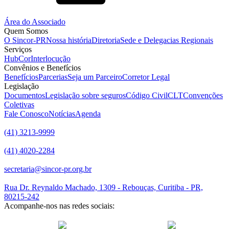
Área do Associado
Quem Somos
O Sincor-PR
Nossa história
Diretoria
Sede e Delegacias Regionais
Serviços
HubCor
Interlocução
Convênios e Benefícios
Benefícios
Parcerias
Seja um Parceiro
Corretor Legal
Legislação
Documentos
Legislação sobre seguros
Código Civil
CLT
Convenções
Coletivas
Fale Conosco
Notícias
Agenda
(41) 3213-9999
(41) 4020-2284
secretaria@sincor-pr.org.br
Rua Dr. Reynaldo Machado, 1309 - Rebouças, Curitiba - PR,
80215-242
Acompanhe-nos nas redes sociais:
desenvolvido com
por Agência de Marketing Digital
Sincor-PR ©