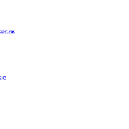
oletivas
-242
2026