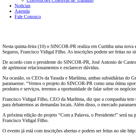
Convenções Coletivas de Trabalho
Noticias
Agenda
Fale Conosco
Nesta quinta-feira (10) o SINCOR-PR realiza em Curitiba uma nova 
Seguros, Francisco Vidigal Filho. As inscrições podem ser feitas no s
De acordo com o presidente do SINCOR-PR, José Antonio de Castro, o
de aprimorar relacionamentos e esclarecer dúvidas.
Na ocasião, os CEOs da Yasuda e Marítima, ambas subsidiárias do Gr
paranaense. “Vemos o projeto do SINCOR-PR como uma ótima oportun
produtos e serviços, teremos a oportunidade de falar sobre os negó
Francisco Vidigal Filho, CEO da Marítima, diz que a companhia tem 
para debatermos as demandas locais. Além disso, o mercado paranaense
A próxima edição do projeto “Com a Palavra, o Presidente!” será na
Francisco Vidigal Filho.
O evento já está com inscrições abertas e podem ser feitas no site ht