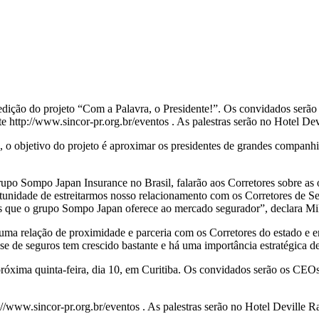
edição do projeto “Com a Palavra, o Presidente!”. Os convidados ser
ite http://www.sincor-pr.org.br/eventos . As palestras serão no Hotel 
 objetivo do projeto é aproximar os presidentes de grandes companhia
upo Sompo Japan Insurance no Brasil, falarão aos Corretores sobre as
idade de estreitarmos nosso relacionamento com os Corretores de Se
cios que o grupo Sompo Japan oferece ao mercado segurador”, declara
uma relação de proximidade e parceria com os Corretores do estado e 
 de seguros tem crescido bastante e há uma importância estratégica de
 próxima quinta-feira, dia 10, em Curitiba. Os convidados serão os C
tp://www.sincor-pr.org.br/eventos . As palestras serão no Hotel Deville