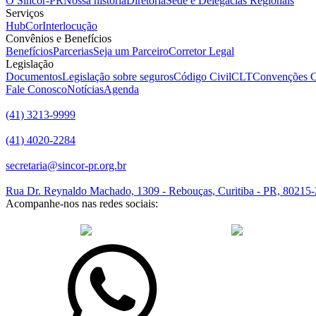
O Sincor-PR
Nossa história
Diretoria
Sede e Delegacias Regionais
Serviços
HubCor
Interlocução
Convênios e Benefícios
Benefícios
Parcerias
Seja um Parceiro
Corretor Legal
Legislação
Documentos
Legislação sobre seguros
Código Civil
CLT
Convenções C
Fale Conosco
Notícias
Agenda
(41) 3213-9999
(41) 4020-2284
secretaria@sincor-pr.org.br
Rua Dr. Reynaldo Machado, 1309 - Rebouças, Curitiba - PR, 80215
Acompanhe-nos nas redes sociais:
desenvolvido com
por Agência de Marketing Digital
Sincor-PR © 