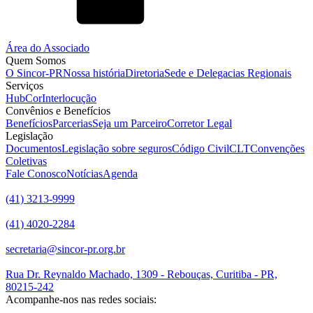
Área do Associado
Quem Somos
O Sincor-PR
Nossa história
Diretoria
Sede e Delegacias Regionais
Serviços
HubCor
Interlocução
Convênios e Benefícios
Benefícios
Parcerias
Seja um Parceiro
Corretor Legal
Legislação
Documentos
Legislação sobre seguros
Código Civil
CLT
Convenções
Coletivas
Fale Conosco
Notícias
Agenda
(41) 3213-9999
(41) 4020-2284
secretaria@sincor-pr.org.br
Rua Dr. Reynaldo Machado, 1309 - Rebouças, Curitiba - PR,
80215-242
Acompanhe-nos nas redes sociais: