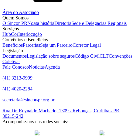
Área do Associado
Quem Somos
O Sincor-PR
Nossa história
Diretoria
Sede e Delegacias Regionais
Serviços
HubCor
Interlocução
Convênios e Benefícios
Benefícios
Parcerias
Seja um Parceiro
Corretor Legal
Legislação
Documentos
Legislação sobre seguros
Código Civil
CLT
Convenções
Coletivas
Fale Conosco
Notícias
Agenda
(41) 3213-9999
(41) 4020-2284
secretaria@sincor-pr.org.br
Rua Dr. Reynaldo Machado, 1309 - Rebouças, Curitiba - PR,
80215-242
Acompanhe-nos nas redes sociais:
desenvolvido com
por Agência de Marketing Digital
Sincor-PR ©