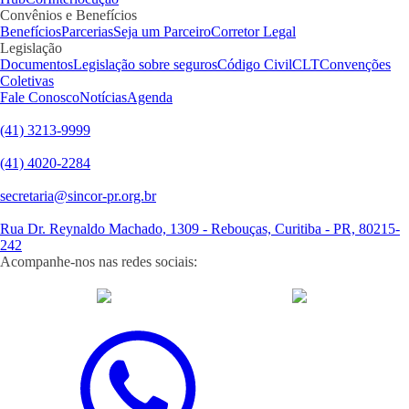
Convênios e Benefícios
Benefícios
Parcerias
Seja um Parceiro
Corretor Legal
Legislação
Documentos
Legislação sobre seguros
Código Civil
CLT
Convenções
Coletivas
Fale Conosco
Notícias
Agenda
(41) 3213-9999
(41) 4020-2284
secretaria@sincor-pr.org.br
Rua Dr. Reynaldo Machado, 1309 - Rebouças, Curitiba - PR, 80215-
242
Acompanhe-nos nas redes sociais:
desenvolvido com
por Agência de Marketing Digital
Sincor-PR ©
2026