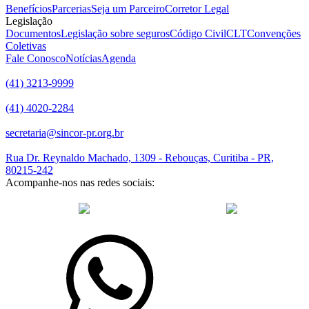
Benefícios
Parcerias
Seja um Parceiro
Corretor Legal
Legislação
Documentos
Legislação sobre seguros
Código Civil
CLT
Convenções
Coletivas
Fale Conosco
Notícias
Agenda
(41) 3213-9999
(41) 4020-2284
secretaria@sincor-pr.org.br
Rua Dr. Reynaldo Machado, 1309 - Rebouças, Curitiba - PR,
80215-242
Acompanhe-nos nas redes sociais:
desenvolvido com
por Agência de Marketing Digital
Sincor-PR ©
2026