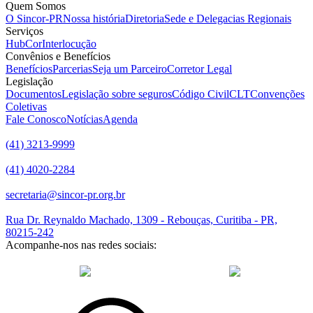
Quem Somos
O Sincor-PR
Nossa história
Diretoria
Sede e Delegacias Regionais
Serviços
HubCor
Interlocução
Convênios e Benefícios
Benefícios
Parcerias
Seja um Parceiro
Corretor Legal
Legislação
Documentos
Legislação sobre seguros
Código Civil
CLT
Convenções
Coletivas
Fale Conosco
Notícias
Agenda
(41) 3213-9999
(41) 4020-2284
secretaria@sincor-pr.org.br
Rua Dr. Reynaldo Machado, 1309 - Rebouças, Curitiba - PR,
80215-242
Acompanhe-nos nas redes sociais:
desenvolvido com
por Agência de Marketing Digital
Sincor-PR ©
2026