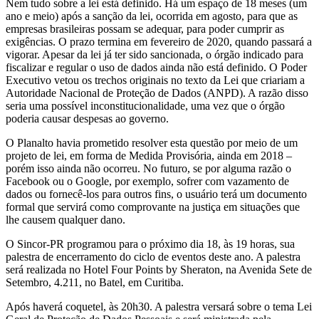
Nem tudo sobre a lei está definido. Há um espaço de 18 meses (um
ano e meio) após a sanção da lei, ocorrida em agosto, para que as
empresas brasileiras possam se adequar, para poder cumprir as
exigências. O prazo termina em fevereiro de 2020, quando passará a
vigorar. Apesar da lei já ter sido sancionada, o órgão indicado para
fiscalizar e regular o uso de dados ainda não está definido. O Poder
Executivo vetou os trechos originais no texto da Lei que criariam a
Autoridade Nacional de Proteção de Dados (ANPD). A razão disso
seria uma possível inconstitucionalidade, uma vez que o órgão
poderia causar despesas ao governo.
O Planalto havia prometido resolver esta questão por meio de um
projeto de lei, em forma de Medida Provisória, ainda em 2018 –
porém isso ainda não ocorreu. No futuro, se por alguma razão o
Facebook ou o Google, por exemplo, sofrer com vazamento de
dados ou fornecê-los para outros fins, o usuário terá um documento
formal que servirá como comprovante na justiça em situações que
lhe causem qualquer dano.
O Sincor-PR programou para o próximo dia 18, às 19 horas, sua
palestra de encerramento do ciclo de eventos deste ano. A palestra
será realizada no Hotel Four Points by Sheraton, na Avenida Sete de
Setembro, 4.211, no Batel, em Curitiba.
Após haverá coquetel, às 20h30. A palestra versará sobre o tema Lei