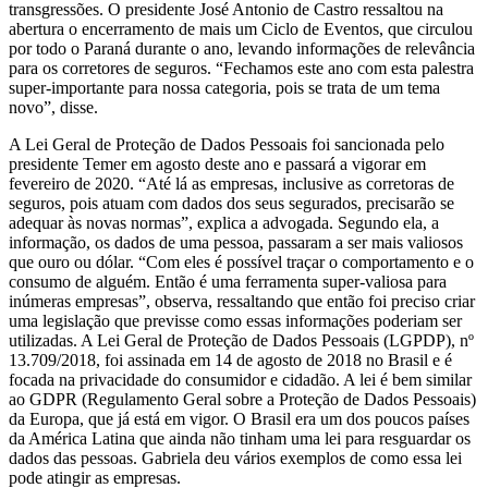
transgressões. O presidente José Antonio de Castro ressaltou na
abertura o encerramento de mais um Ciclo de Eventos, que circulou
por todo o Paraná durante o ano, levando informações de relevância
para os corretores de seguros. “Fechamos este ano com esta palestra
super-importante para nossa categoria, pois se trata de um tema
novo”, disse.
A Lei Geral de Proteção de Dados Pessoais foi sancionada pelo
presidente Temer em agosto deste ano e passará a vigorar em
fevereiro de 2020. “Até lá as empresas, inclusive as corretoras de
seguros, pois atuam com dados dos seus segurados, precisarão se
adequar às novas normas”, explica a advogada. Segundo ela, a
informação, os dados de uma pessoa, passaram a ser mais valiosos
que ouro ou dólar. “Com eles é possível traçar o comportamento e o
consumo de alguém. Então é uma ferramenta super-valiosa para
inúmeras empresas”, observa, ressaltando que então foi preciso criar
uma legislação que previsse como essas informações poderiam ser
utilizadas. A Lei Geral de Proteção de Dados Pessoais (LGPDP), nº
13.709/2018, foi assinada em 14 de agosto de 2018 no Brasil e é
focada na privacidade do consumidor e cidadão. A lei é bem similar
ao GDPR (Regulamento Geral sobre a Proteção de Dados Pessoais)
da Europa, que já está em vigor. O Brasil era um dos poucos países
da América Latina que ainda não tinham uma lei para resguardar os
dados das pessoas. Gabriela deu vários exemplos de como essa lei
pode atingir as empresas.