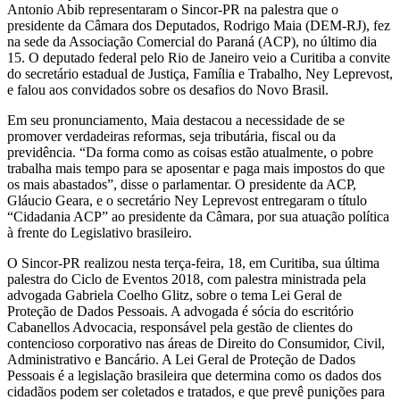
Antonio Abib representaram o Sincor-PR na palestra que o
presidente da Câmara dos Deputados, Rodrigo Maia (DEM-RJ), fez
na sede da Associação Comercial do Paraná (ACP), no último dia
15. O deputado federal pelo Rio de Janeiro veio a Curitiba a convite
do secretário estadual de Justiça, Família e Trabalho, Ney Leprevost,
e falou aos convidados sobre os desafios do Novo Brasil.
Em seu pronunciamento, Maia destacou a necessidade de se
promover verdadeiras reformas, seja tributária, fiscal ou da
previdência. “Da forma como as coisas estão atualmente, o pobre
trabalha mais tempo para se aposentar e paga mais impostos do que
os mais abastados”, disse o parlamentar. O presidente da ACP,
Gláucio Geara, e o secretário Ney Leprevost entregaram o título
“Cidadania ACP” ao presidente da Câmara, por sua atuação política
à frente do Legislativo brasileiro.
O Sincor-PR realizou nesta terça-feira, 18, em Curitiba, sua última
palestra do Ciclo de Eventos 2018, com palestra ministrada pela
advogada Gabriela Coelho Glitz, sobre o tema Lei Geral de
Proteção de Dados Pessoais. A advogada é sócia do escritório
Cabanellos Advocacia, responsável pela gestão de clientes do
contencioso corporativo nas áreas de Direito do Consumidor, Civil,
Administrativo e Bancário. A Lei Geral de Proteção de Dados
Pessoais é a legislação brasileira que determina como os dados dos
cidadãos podem ser coletados e tratados, e que prevê punições para