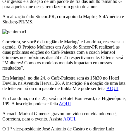
O ingresso é a doação de um pacote de fraldas adulto tamanho G
para aqueles que desejarem fazer um gesto de amor.
A realização é do Sincor-PR, com apoio da Mapfre, SulAmérica e
Sindseg-PR/MS.
Corretora, se você é da região de Maringá e Londrina, reserve sua
agenda. O Projeto Mulheres em Ação do Sincor-PR realizará as
duas próximas edições do Café-Palestra com a coach Marisol
Gimenes nos próximos dias 24 e 25 respectivamente. O tema será
“Mulheres! Como os modelos mentais impactam em nossos
resultados”.
Em Maringá, no dia 24, o Café-Palestra será às 15h30 no Hotel
Deville, na Avenida Herval, 26. A inscrição é a doação de uma lata
de leite em pó ou um pacote de fralda M e pode ser feita
AQUI
.
Em Londrina, no dia 25, será no Hotel Boulevard, na Higienópolis,
199. A inscrição pode ser feita
AQUI
.
A coach Marisol Gimenes gravou um vídeo convidando você,
Corretora, para o evento. Assista
AQUI
.
O 1.º vice-presidente José Antonio de Castro e o diretor Luiz