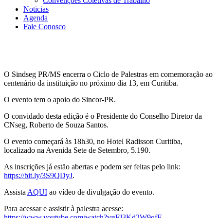
Convenções Coletivas de Trabalho
Noticias
Agenda
Fale Conosco
O Sindseg PR/MS encerra o Ciclo de Palestras em comemoração ao
centenário da instituição no próximo dia 13, em Curitiba.
O evento tem o apoio do Sincor-PR.
O convidado desta edição é o Presidente do Conselho Diretor da
CNseg, Roberto de Souza Santos.
O evento começará às 18h30, no Hotel Radisson Curitiba,
localizado na Avenida Sete de Setembro, 5.190.
As inscrições já estão abertas e podem ser feitas pelo link:
https://bit.ly/3S9QDyJ
.
Assista
AQUI
ao vídeo de divulgação do evento.
Para acessar e assistir à palestra acesse:
https://www.youtube.com/watch?v=El3Kd2W9qfE