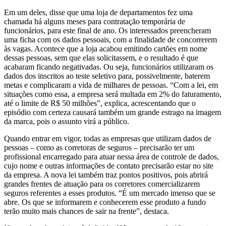
Em um deles, disse que uma loja de departamentos fez uma
chamada há alguns meses para contratação temporária de
funcionários, para este final de ano. Os interessados preencheram
uma ficha com os dados pessoais, com a finalidade de concorrerem
às vagas. Acontece que a loja acabou emitindo cartões em nome
dessas pessoas, sem que elas solicitassem, e o resultado é que
acabaram ficando negativadas. Ou seja, funcionários utilizaram os
dados dos inscritos ao teste seletivo para, possivelmente, baterem
metas e complicaram a vida de milhares de pessoas. “Com a lei, em
situações como essa, a empresa será multada em 2% do faturamento,
até o limite de R$ 50 milhões”, explica, acrescentando que o
episódio com certeza causará também um grande estrago na imagem
da marca, pois o assunto virá a público.
Quando entrar em vigor, todas as empresas que utilizam dados de
pessoas – como as corretoras de seguros – precisarão ter um
profissional encarregado para atuar nessa área de controle de dados,
cujo nome e outras informações de contato precisarão estar no site
da empresa. A nova lei também traz pontos positivos, pois abrirá
grandes frentes de atuação para os corretores comercializarem
seguros referentes a esses produtos. “É um mercado imenso que se
abre. Os que se informarem e conhecerem esse produto a fundo
terão muito mais chances de sair na frente”, destaca.