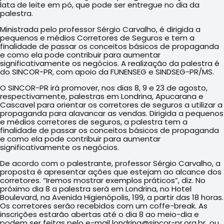
lata de leite em pó, que pode ser entregue no dia da
palestra.
Ministrada pelo professor Sérgio Carvalho, é dirigida a
pequenos e médios Corretores de Seguros e tem a
finalidade de passar os conceitos básicos de propaganda
e como ela pode contribuir para aumentar
significativamente os negócios. A realização da palestra é
do SINCOR-PR, com apoio da FUNENSEG e SINDSEG-PR/MS.
O SINCOR-PR irá promover, nos dias 8, 9 e 23 de agosto,
respectivamente, palestras em Londrina, Apucarana e
Cascavel para orientar os corretores de seguros a utilizar a
propaganda para alavancar as vendas. Dirigida a pequenos
e médios corretores de seguros, a palestra tem a
finalidade de passar os conceitos básicos de propaganda
e como ela pode contribuir para aumentar
significativamente os negócios.
De acordo com o palestrante, professor Sérgio Carvalho, a
proposta é apresentar ações que estejam ao alcance dos
corretores. “Iremos mostrar exemplos práticos”, diz. No
próximo dia 8 a palestra será em Londrina, no Hotel
Boulevard, na Avenida Higienópolis, 199, a partir das 18 horas.
Os corretores serão recebidos com um coffe-break. As
inscrições estarão abertas até o dia 8 ao meio-dia e
podem ser feitas pelo e-mail londrina@sincor-pr.org.br ou