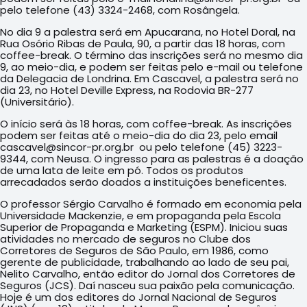
pelo telefone (43) 3324-2468, com Rosângela.
No dia 9 a palestra será em Apucarana, no Hotel Doral, na
Rua Osório Ribas de Paula, 90, a partir das 18 horas, com
coffee-break. O término das inscrições será no mesmo dia
9, ao meio-dia, e podem ser feitas pelo e-mail ou telefone
da Delegacia de Londrina. Em Cascavel, a palestra será no
dia 23, no Hotel Deville Express, na Rodovia BR-277
(Universitário).
O início será às 18 horas, com coffee-break. As inscrições
podem ser feitas até o meio-dia do dia 23, pelo email
cascavel@sincor-pr.org.br ou pelo telefone (45) 3223-
9344, com Neusa. O ingresso para as palestras é a doação
de uma lata de leite em pó. Todos os produtos
arrecadados serão doados a instituições beneficentes.
O professor Sérgio Carvalho é formado em economia pela
Universidade Mackenzie, e em propaganda pela Escola
Superior de Propaganda e Marketing (ESPM). Iniciou suas
atividades no mercado de seguros no Clube dos
Corretores de Seguros de São Paulo, em 1986, como
gerente de publicidade, trabalhando ao lado de seu pai,
Nelito Carvalho, então editor do Jornal dos Corretores de
Seguros (JCS). Daí nasceu sua paixão pela comunicação.
Hoje é um dos editores do Jornal Nacional de Seguros