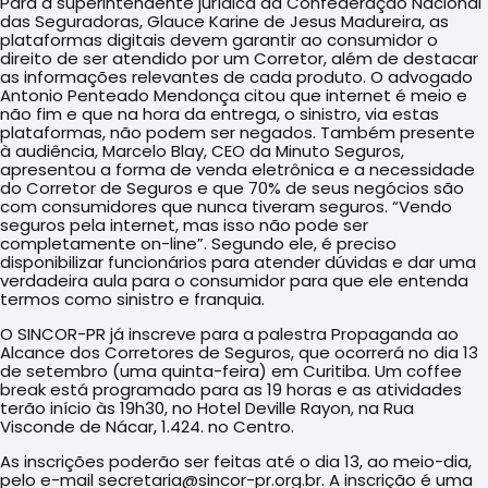
Para a superintendente jurídica da Confederação Nacional
das Seguradoras, Glauce Karine de Jesus Madureira, as
plataformas digitais devem garantir ao consumidor o
direito de ser atendido por um Corretor, além de destacar
as informações relevantes de cada produto. O advogado
Antonio Penteado Mendonça citou que internet é meio e
não fim e que na hora da entrega, o sinistro, via estas
plataformas, não podem ser negados. Também presente
à audiência, Marcelo Blay, CEO da Minuto Seguros,
apresentou a forma de venda eletrônica e a necessidade
do Corretor de Seguros e que 70% de seus negócios são
com consumidores que nunca tiveram seguros. “Vendo
seguros pela internet, mas isso não pode ser
completamente on-line”. Segundo ele, é preciso
disponibilizar funcionários para atender dúvidas e dar uma
verdadeira aula para o consumidor para que ele entenda
termos como sinistro e franquia.
O SINCOR-PR já inscreve para a palestra Propaganda ao
Alcance dos Corretores de Seguros, que ocorrerá no dia 13
de setembro (uma quinta-feira) em Curitiba. Um coffee
break está programado para as 19 horas e as atividades
terão início às 19h30, no Hotel Deville Rayon, na Rua
Visconde de Nácar, 1.424. no Centro.
As inscrições poderão ser feitas até o dia 13, ao meio-dia,
pelo e-mail secretaria@sincor-pr.org.br. A inscrição é uma