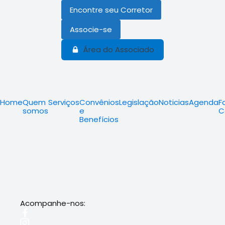
Encontre seu Corretor
Associe-se
Área do Associado
Home
Quem
Serviços
Convênios
Legislação
Noticias
Agenda
F
somos
e
C
Benefícios
Acompanhe-nos: