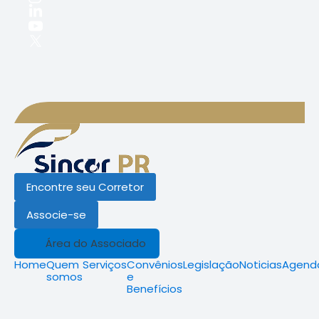
Encontre seu Corretor
Associe-se
Área do Associado
Home
Quem
Serviços
Convênios
Legislação
Noticias
Agend
somos
e
Benefícios