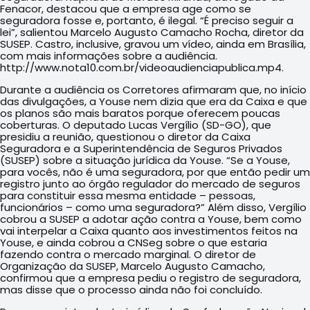
Fenacor, destacou que a empresa age como se
seguradora fosse e, portanto, é ilegal. “É preciso seguir a
lei”, salientou Marcelo Augusto Camacho Rocha, diretor da
SUSEP. Castro, inclusive, gravou um vídeo, ainda em Brasília,
com mais informações sobre a audiência.
http://www.nota10.com.br/videoaudienciapublica.mp4.
Durante a audiência os Corretores afirmaram que, no início
das divulgações, a Youse nem dizia que era da Caixa e que
os planos são mais baratos porque oferecem poucas
coberturas. O deputado Lucas Vergílio (SD-GO), que
presidiu a reunião, questionou o diretor da Caixa
Seguradora e a Superintendência de Seguros Privados
(SUSEP) sobre a situação jurídica da Youse. “Se a Youse,
para vocês, não é uma seguradora, por que então pedir um
registro junto ao órgão regulador do mercado de seguros
para constituir essa mesma entidade – pessoas,
funcionários – como uma seguradora?” Além disso, Vergílio
cobrou a SUSEP a adotar ação contra a Youse, bem como
vai interpelar a Caixa quanto aos investimentos feitos na
Youse, e ainda cobrou a CNSeg sobre o que estaria
fazendo contra o mercado marginal. O diretor de
Organização da SUSEP, Marcelo Augusto Camacho,
confirmou que a empresa pediu o registro de seguradora,
mas disse que o processo ainda não foi concluído.