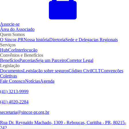
Associe-se
Área do Associado
Quem Somos
O Sincor-PR
Nossa história
Diretoria
Sede e Delegacias Regionais
Serviços
HubCor
Interlocução
Convênios e Benefícios
Benefícios
Parcerias
Seja um Parceiro
Corretor Legal
Legislação
Documentos
Legislação sobre seguros
Código Civil
CLT
Convenções
Coletivas
Fale Conosco
Notícias
Agenda
(41) 3213-9999
(41) 4020-2284
secretaria@sincor-pr.org.br
Rua Dr. Reynaldo Machado, 1309 - Rebouças, Curitiba - PR, 80215-
242