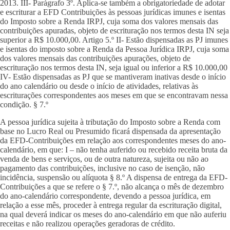
2013. III- Parágrafo 3º. Aplica-se também a obrigatoriedade de adotar
e escriturar a EFD Contribuições às pessoas jurídicas imunes e isentas
do Imposto sobre a Renda IRPJ, cuja soma dos valores mensais das
contribuições apuradas, objeto de escrituração nos termos desta IN seja
superior a R$ 10.000,00. Artigo 5.º II- Estão dispensadas as PJ imunes
e isentas do imposto sobre a Renda da Pessoa Jurídica IRPJ, cuja soma
dos valores mensais das contribuições apurações, objeto de
escrituração nos termos desta IN, seja igual ou inferior a R$ 10.000,00
IV- Estão dispensadas as PJ que se mantiveram inativas desde o início
do ano calendário ou desde o início de atividades, relativas às
escriturações correspondentes aos meses em que se encontravam nessa
condição. § 7.º
A pessoa jurídica sujeita à tributação do Imposto sobre a Renda com
base no Lucro Real ou Presumido ficará dispensada da apresentação
da EFD-Contribuições em relação aos correspondentes meses do ano-
calendário, em que: I – não tenha auferido ou recebido receita bruta da
venda de bens e serviços, ou de outra natureza, sujeita ou não ao
pagamento das contribuições, inclusive no caso de isenção, não
incidência, suspensão ou alíquota § 8.º A dispensa de entrega da EFD-
Contribuições a que se refere o § 7.º, não alcança o mês de dezembro
do ano-calendário correspondente, devendo a pessoa jurídica, em
relação a esse mês, proceder à entrega regular da escrituração digital,
na qual deverá indicar os meses do ano-calendário em que não auferiu
receitas e não realizou operações geradoras de crédito.