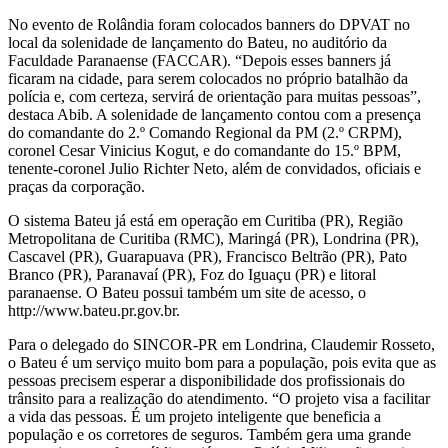
No evento de Rolândia foram colocados banners do DPVAT no
local da solenidade de lançamento do Bateu, no auditório da
Faculdade Paranaense (FACCAR). “Depois esses banners já
ficaram na cidade, para serem colocados no próprio batalhão da
polícia e, com certeza, servirá de orientação para muitas pessoas”,
destaca Abib. A solenidade de lançamento contou com a presença
do comandante do 2.º Comando Regional da PM (2.º CRPM),
coronel Cesar Vinicius Kogut, e do comandante do 15.º BPM,
tenente-coronel Julio Richter Neto, além de convidados, oficiais e
praças da corporação.
O sistema Bateu já está em operação em Curitiba (PR), Região
Metropolitana de Curitiba (RMC), Maringá (PR), Londrina (PR),
Cascavel (PR), Guarapuava (PR), Francisco Beltrão (PR), Pato
Branco (PR), Paranavaí (PR), Foz do Iguaçu (PR) e litoral
paranaense. O Bateu possui também um site de acesso, o
http://www.bateu.pr.gov.br.
Para o delegado do SINCOR-PR em Londrina, Claudemir Rosseto,
o Bateu é um serviço muito bom para a população, pois evita que as
pessoas precisem esperar a disponibilidade dos profissionais do
trânsito para a realização do atendimento. “O projeto visa a facilitar
a vida das pessoas. É um projeto inteligente que beneficia a
população e os corretores de seguros. Também gera uma grande