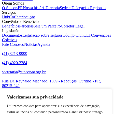
Quem Somos
O Sincor-PR
Nossa história
Diretoria
Sede e Delegacias Regionais
Serviços
HubCor
Interlocução
Convênios e Benefícios
Benefícios
Parcerias
Seja um Parceiro
Corretor Legal
Legislação
Documentos
Legislação sobre seguros
Código Civil
CLT
Convenções
Coletivas
Fale Conosco
Notícias
Agenda
(41) 3213-9999
(41) 4020-2284
secretaria@sincor-pr.org.br
Rua Dr. Reynaldo Machado, 1309 - Rebouças, Curitiba - PR,
80215-242
Acompanhe-nos nas redes sociais:
Valorizamos sua privacidade
desenvolvido com
por Agência de Marketing Digital
Sincor-PR ©
2026
Utilizamos cookies para aprimorar sua experiência de navegação,
exibir anúncios ou conteúdo personalizado e analisar nosso tráfego.