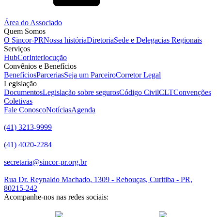
Área do Associado
Quem Somos
O Sincor-PR
Nossa história
Diretoria
Sede e Delegacias Regionais
Serviços
HubCor
Interlocução
Convênios e Benefícios
Benefícios
Parcerias
Seja um Parceiro
Corretor Legal
Legislação
Documentos
Legislação sobre seguros
Código Civil
CLT
Convenções
Coletivas
Fale Conosco
Notícias
Agenda
(41) 3213-9999
(41) 4020-2284
secretaria@sincor-pr.org.br
Rua Dr. Reynaldo Machado, 1309 - Rebouças, Curitiba - PR,
80215-242
Acompanhe-nos nas redes sociais:
desenvolvido com
por Agência de Marketing Digital
Sincor-PR ©