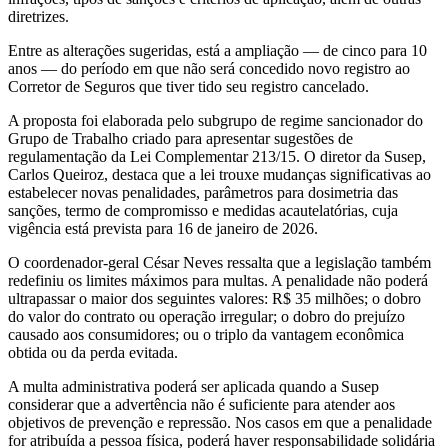
diretrizes.
Entre as alterações sugeridas, está a ampliação — de cinco para 10
anos — do período em que não será concedido novo registro ao
Corretor de Seguros que tiver tido seu registro cancelado.
A proposta foi elaborada pelo subgrupo de regime sancionador do
Grupo de Trabalho criado para apresentar sugestões de
regulamentação da Lei Complementar 213/15. O diretor da Susep,
Carlos Queiroz, destaca que a lei trouxe mudanças significativas ao
estabelecer novas penalidades, parâmetros para dosimetria das
sanções, termo de compromisso e medidas acautelatórias, cuja
vigência está prevista para 16 de janeiro de 2026.
O coordenador-geral César Neves ressalta que a legislação também
redefiniu os limites máximos para multas. A penalidade não poderá
ultrapassar o maior dos seguintes valores: R$ 35 milhões; o dobro
do valor do contrato ou operação irregular; o dobro do prejuízo
causado aos consumidores; ou o triplo da vantagem econômica
obtida ou da perda evitada.
A multa administrativa poderá ser aplicada quando a Susep
considerar que a advertência não é suficiente para atender aos
objetivos de prevenção e repressão. Nos casos em que a penalidade
for atribuída a pessoa física, poderá haver responsabilidade solidária