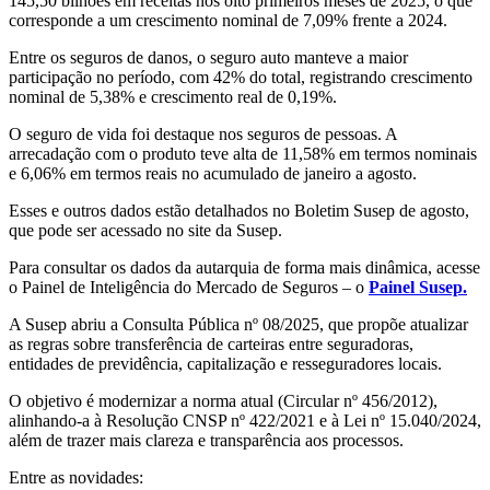
145,50 bilhões em receitas nos oito primeiros meses de 2025, o que
corresponde a um crescimento nominal de 7,09% frente a 2024.
Entre os seguros de danos, o seguro auto manteve a maior
participação no período, com 42% do total, registrando crescimento
nominal de 5,38% e crescimento real de 0,19%.
O seguro de vida foi destaque nos seguros de pessoas. A
arrecadação com o produto teve alta de 11,58% em termos nominais
e 6,06% em termos reais no acumulado de janeiro a agosto.
Esses e outros dados estão detalhados no Boletim Susep de agosto,
que pode ser acessado no site da Susep.
Para consultar os dados da autarquia de forma mais dinâmica, acesse
o Painel de Inteligência do Mercado de Seguros – o
Painel Susep.
A Susep abriu a Consulta Pública nº 08/2025, que propõe atualizar
as regras sobre transferência de carteiras entre seguradoras,
entidades de previdência, capitalização e resseguradores locais.
O objetivo é modernizar a norma atual (Circular nº 456/2012),
alinhando-a à Resolução CNSP nº 422/2021 e à Lei nº 15.040/2024,
além de trazer mais clareza e transparência aos processos.
Entre as novidades: