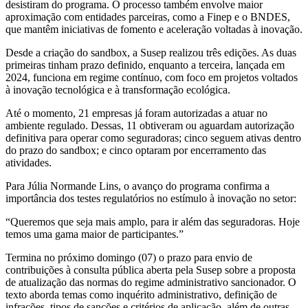
desistiram do programa. O processo também envolve maior
aproximação com entidades parceiras, como a Finep e o BNDES,
que mantêm iniciativas de fomento e aceleração voltadas à inovação.
Desde a criação do sandbox, a Susep realizou três edições. As duas
primeiras tinham prazo definido, enquanto a terceira, lançada em
2024, funciona em regime contínuo, com foco em projetos voltados
à inovação tecnológica e à transformação ecológica.
Até o momento, 21 empresas já foram autorizadas a atuar no
ambiente regulado. Dessas, 11 obtiveram ou aguardam autorização
definitiva para operar como seguradoras; cinco seguem ativas dentro
do prazo do sandbox; e cinco optaram por encerramento das
atividades.
Para Júlia Normande Lins, o avanço do programa confirma a
importância dos testes regulatórios no estímulo à inovação no setor:
“Queremos que seja mais amplo, para ir além das seguradoras. Hoje
temos uma gama maior de participantes.”
Termina no próximo domingo (07) o prazo para envio de
contribuições à consulta pública aberta pela Susep sobre a proposta
de atualização das normas do regime administrativo sancionador. O
texto aborda temas como inquérito administrativo, definição de
infrações, tipos de sanções e critérios de aplicação, além de outras