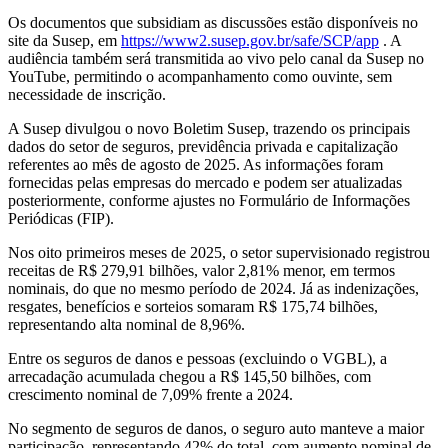
Os documentos que subsidiam as discussões estão disponíveis no
site da Susep, em
https://www2.susep.gov.br/safe/SCP/app
. A
audiência também será transmitida ao vivo pelo canal da Susep no
YouTube, permitindo o acompanhamento como ouvinte, sem
necessidade de inscrição.
A Susep divulgou o novo Boletim Susep, trazendo os principais
dados do setor de seguros, previdência privada e capitalização
referentes ao mês de agosto de 2025. As informações foram
fornecidas pelas empresas do mercado e podem ser atualizadas
posteriormente, conforme ajustes no Formulário de Informações
Periódicas (FIP).
Nos oito primeiros meses de 2025, o setor supervisionado registrou
receitas de R$ 279,91 bilhões, valor 2,81% menor, em termos
nominais, do que no mesmo período de 2024. Já as indenizações,
resgates, benefícios e sorteios somaram R$ 175,74 bilhões,
representando alta nominal de 8,96%.
Entre os seguros de danos e pessoas (excluindo o VGBL), a
arrecadação acumulada chegou a R$ 145,50 bilhões, com
crescimento nominal de 7,09% frente a 2024.
No segmento de seguros de danos, o seguro auto manteve a maior
participação, representando 42% do total, com aumento nominal de