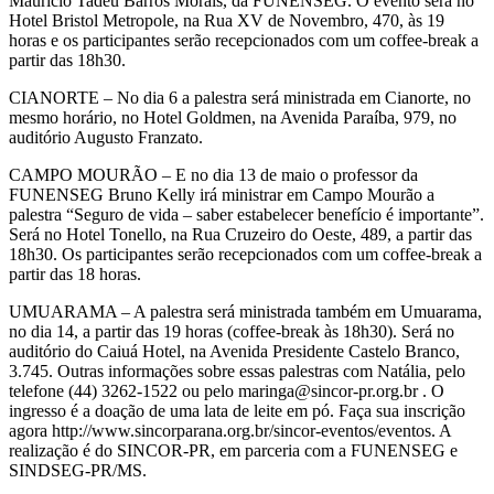
Maurício Tadeu Barros Morais, da FUNENSEG. O evento será no
Hotel Bristol Metropole, na Rua XV de Novembro, 470, às 19
horas e os participantes serão recepcionados com um coffee-break a
partir das 18h30.
CIANORTE – No dia 6 a palestra será ministrada em Cianorte, no
mesmo horário, no Hotel Goldmen, na Avenida Paraíba, 979, no
auditório Augusto Franzato.
CAMPO MOURÃO – E no dia 13 de maio o professor da
FUNENSEG Bruno Kelly irá ministrar em Campo Mourão a
palestra “Seguro de vida – saber estabelecer benefício é importante”.
Será no Hotel Tonello, na Rua Cruzeiro do Oeste, 489, a partir das
18h30. Os participantes serão recepcionados com um coffee-break a
partir das 18 horas.
UMUARAMA – A palestra será ministrada também em Umuarama,
no dia 14, a partir das 19 horas (coffee-break às 18h30). Será no
auditório do Caiuá Hotel, na Avenida Presidente Castelo Branco,
3.745. Outras informações sobre essas palestras com Natália, pelo
telefone (44) 3262-1522 ou pelo maringa@sincor-pr.org.br . O
ingresso é a doação de uma lata de leite em pó. Faça sua inscrição
agora http://www.sincorparana.org.br/sincor-eventos/eventos. A
realização é do SINCOR-PR, em parceria com a FUNENSEG e
SINDSEG-PR/MS.