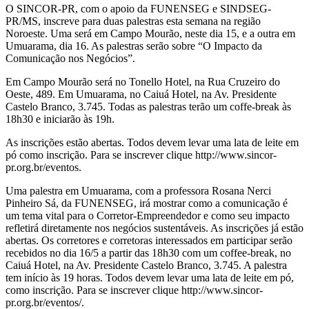
O SINCOR-PR, com o apoio da FUNENSEG e SINDSEG-
PR/MS, inscreve para duas palestras esta semana na região
Noroeste. Uma será em Campo Mourão, neste dia 15, e a outra em
Umuarama, dia 16. As palestras serão sobre “O Impacto da
Comunicação nos Negócios”.
Em Campo Mourão será no Tonello Hotel, na Rua Cruzeiro do
Oeste, 489. Em Umuarama, no Caiuá Hotel, na Av. Presidente
Castelo Branco, 3.745. Todas as palestras terão um coffe-break às
18h30 e iniciarão às 19h.
As inscrições estão abertas. Todos devem levar uma lata de leite em
pó como inscrição. Para se inscrever clique http://www.sincor-
pr.org.br/eventos.
Uma palestra em Umuarama, com a professora Rosana Nerci
Pinheiro Sá, da FUNENSEG, irá mostrar como a comunicação é
um tema vital para o Corretor-Empreendedor e como seu impacto
refletirá diretamente nos negócios sustentáveis. As inscrições já estão
abertas. Os corretores e corretoras interessados em participar serão
recebidos no dia 16/5 a partir das 18h30 com um coffee-break, no
Caiuá Hotel, na Av. Presidente Castelo Branco, 3.745. A palestra
tem início às 19 horas. Todos devem levar uma lata de leite em pó,
como inscrição. Para se inscrever clique http://www.sincor-
pr.org.br/eventos/.