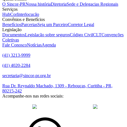
O Sincor-PR
Nossa história
Diretoria
Sede e Delegacias Regionais
Serviços
HubCor
Interlocução
Convênios e Benefícios
Benefícios
Parcerias
Seja um Parceiro
Corretor Legal
Legislação
Documentos
Legislação sobre seguros
Código Civil
CLT
Convenções
Coletivas
Fale Conosco
Notícias
Agenda
(41) 3213-9999
(41) 4020-2284
secretaria@sincor-pr.org.br
Rua Dr. Reynaldo Machado, 1309 - Rebouças, Curitiba - PR,
80215-242
Acompanhe-nos nas redes sociais:
desenvolvido com
por Agência de Marketing Digital
Sincor-PR ©
2026