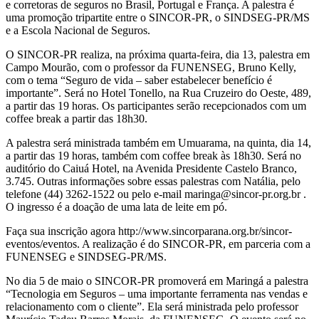
e corretoras de seguros no Brasil, Portugal e França. A palestra é
uma promoção tripartite entre o SINCOR-PR, o SINDSEG-PR/MS
e a Escola Nacional de Seguros.
O SINCOR-PR realiza, na próxima quarta-feira, dia 13, palestra em
Campo Mourão, com o professor da FUNENSEG, Bruno Kelly,
com o tema “Seguro de vida – saber estabelecer benefício é
importante”. Será no Hotel Tonello, na Rua Cruzeiro do Oeste, 489,
a partir das 19 horas. Os participantes serão recepcionados com um
coffee break a partir das 18h30.
A palestra será ministrada também em Umuarama, na quinta, dia 14,
a partir das 19 horas, também com coffee break às 18h30. Será no
auditório do Caiuá Hotel, na Avenida Presidente Castelo Branco,
3.745. Outras informações sobre essas palestras com Natália, pelo
telefone (44) 3262-1522 ou pelo e-mail maringa@sincor-pr.org.br .
O ingresso é a doação de uma lata de leite em pó.
Faça sua inscrição agora http://www.sincorparana.org.br/sincor-
eventos/eventos. A realização é do SINCOR-PR, em parceria com a
FUNENSEG e SINDSEG-PR/MS.
No dia 5 de maio o SINCOR-PR promoverá em Maringá a palestra
“Tecnologia em Seguros – uma importante ferramenta nas vendas e
relacionamento com o cliente”. Ela será ministrada pelo professor