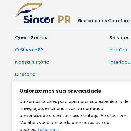
Sindicato dos Corretore
Quem Somos
Serviços
O Sincor-PR
HubCor
Nossa história
Interloc
Diretoria
Sede e Delegacias Regionais
Valorizamos sua privacidade
Utilizamos cookies para aprimorar sua experiência de
navegação, exibir anúncios ou conteúdo
personalizado e analisar nosso tráfego. Ao clicar em
“Aceitar”, você concorda com nosso uso de
(41) 3213-9999
(41) 4020-2284
secreta
cookies.
Saiba mais