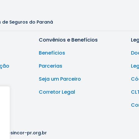
s de Seguros do Paraná
Convênios e Benefícios
Le
Benefícios
Do
ução
Parcerias
Le
Seja um Parceiro
Cód
Corretor Legal
CL
Co
ria@sincor-pr.org.br