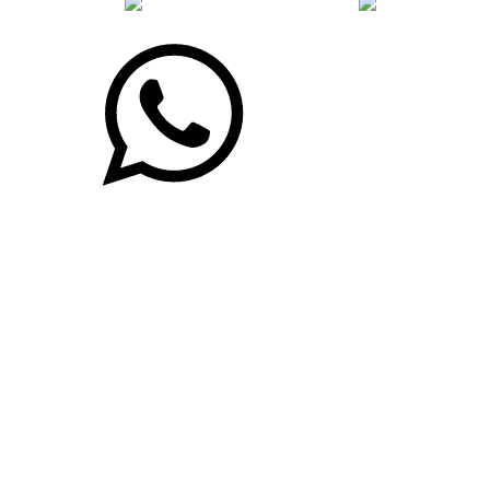
desenvolvido com
por Agência de Marketing Digital
Sincor-PR ©
2026