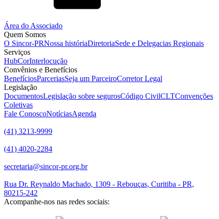
Área do Associado
Quem Somos
O Sincor-PR
Nossa história
Diretoria
Sede e Delegacias Regionais
Serviços
HubCor
Interlocução
Convênios e Benefícios
Benefícios
Parcerias
Seja um Parceiro
Corretor Legal
Legislação
Documentos
Legislação sobre seguros
Código Civil
CLT
Convenções
Coletivas
Fale Conosco
Notícias
Agenda
(41) 3213-9999
(41) 4020-2284
secretaria@sincor-pr.org.br
Rua Dr. Reynaldo Machado, 1309 - Rebouças, Curitiba - PR,
80215-242
Acompanhe-nos nas redes sociais: