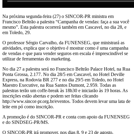
Na próxima segunda-feira (27) o SINCOR-PR ministra em
Francisco Beltrão a palestra “Campanha de vendas: faça a sua você
mesmo”. Esta palestra ocorrerá também em Cascavel, no dia 28, e
em Toledo, 29.
O professor Sérgio Carvalho, da FUNENSEG, que ministrará as
atividades, explica que o objetivo é mostrar como é uma campanha
de vendas e que para vender seguros em escala é imprescindível se
utilizar de ferramentas do marketing.
No dia 27 a palestra será no Francisco Beltrão Palace Hotel, na Rua
Ponta Grossa, 2.177. No dia 28/5 em Cascavel, no Hotel Deville
Express, na Rodovia BR 277 e no dia 29/5 em Toledo, no Hotel
Maestro Executive, na Rua Santos Dumont, 2.959. Todas as
palestras terão um coffe-break às 18h30 e iniciarão às 19 horas. As
inscrições estão abertas e podem ser feitas clicando
http://www.sincor-pr.org.br/eventos. Todos devem levar uma lata de
leite em pó como inscrição.
A promoção é do SINCOR-PR e conta com apoio da FUNENSEG
e do SINDSEG-PR/MS.
O SINCOR-PR irá promover, nos dias 8, 9 e 23 de agosto,