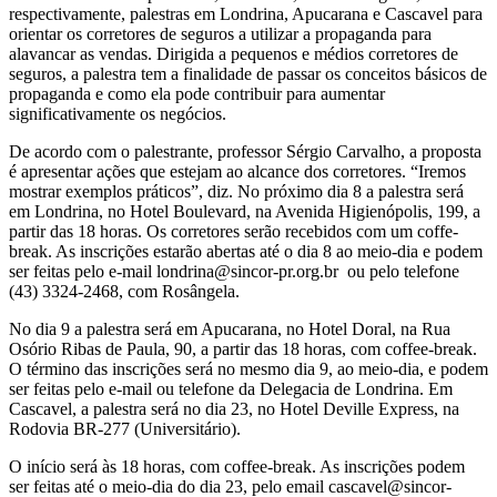
respectivamente, palestras em Londrina, Apucarana e Cascavel para
orientar os corretores de seguros a utilizar a propaganda para
alavancar as vendas. Dirigida a pequenos e médios corretores de
seguros, a palestra tem a finalidade de passar os conceitos básicos de
propaganda e como ela pode contribuir para aumentar
significativamente os negócios.
De acordo com o palestrante, professor Sérgio Carvalho, a proposta
é apresentar ações que estejam ao alcance dos corretores. “Iremos
mostrar exemplos práticos”, diz. No próximo dia 8 a palestra será
em Londrina, no Hotel Boulevard, na Avenida Higienópolis, 199, a
partir das 18 horas. Os corretores serão recebidos com um coffe-
break. As inscrições estarão abertas até o dia 8 ao meio-dia e podem
ser feitas pelo e-mail londrina@sincor-pr.org.br ou pelo telefone
(43) 3324-2468, com Rosângela.
No dia 9 a palestra será em Apucarana, no Hotel Doral, na Rua
Osório Ribas de Paula, 90, a partir das 18 horas, com coffee-break.
O término das inscrições será no mesmo dia 9, ao meio-dia, e podem
ser feitas pelo e-mail ou telefone da Delegacia de Londrina. Em
Cascavel, a palestra será no dia 23, no Hotel Deville Express, na
Rodovia BR-277 (Universitário).
O início será às 18 horas, com coffee-break. As inscrições podem
ser feitas até o meio-dia do dia 23, pelo email cascavel@sincor-